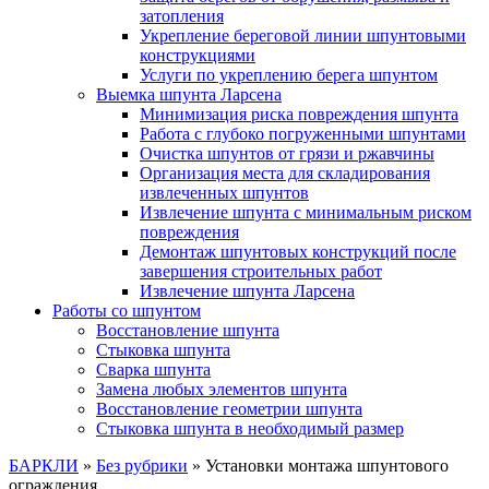
затопления
Укрепление береговой линии шпунтовыми
конструкциями
Услуги по укреплению берега шпунтом
Выемка шпунта Ларсена
Минимизация риска повреждения шпунта
Работа с глубоко погруженными шпунтами
Очистка шпунтов от грязи и ржавчины
Организация места для складирования
извлеченных шпунтов
Извлечение шпунта с минимальным риском
повреждения
Демонтаж шпунтовых конструкций после
завершения строительных работ
Извлечение шпунта Ларсена
Работы со шпунтом
Восстановление шпунта
Стыковка шпунта
Сварка шпунта
Замена любых элементов шпунта
Восстановление геометрии шпунта
Стыковка шпунта в необходимый размер
БАРКЛИ
»
Без рубрики
»
Установки монтажа шпунтового
ограждения