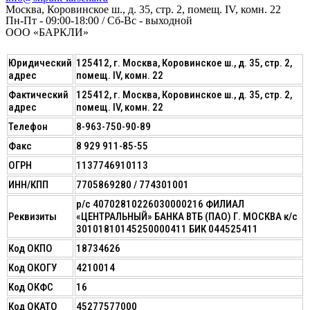
Москва, Коровинское ш., д. 35, стр. 2, помещ. IV, комн. 22
Пн-Пт - 09:00-18:00 / Сб-Вс - выходной
ООО «БАРКЛИ»
Юридический
125412, г. Москва, Коровинское ш., д. 35, стр. 2,
адрес
помещ. IV, комн. 22
Фактический
125412, г. Москва, Коровинское ш., д. 35, стр. 2,
адрес
помещ. IV, комн. 22
Телефон
8-963-750-90-89
Факс
8 929 911-85-55
ОГРН
1137746910113
ИНН/КПП
7705869280 / 774301001
р/с 40702810226030000216 ФИЛИАЛ
Реквизиты
«ЦЕНТРАЛЬНЫЙ» БАНКА ВТБ (ПАО) Г. МОСКВА к/с
30101810145250000411 БИК 044525411
Код ОКПО
18734626
Код ОКОГУ
4210014
Код ОКФС
16
Код ОКАТО
45277577000