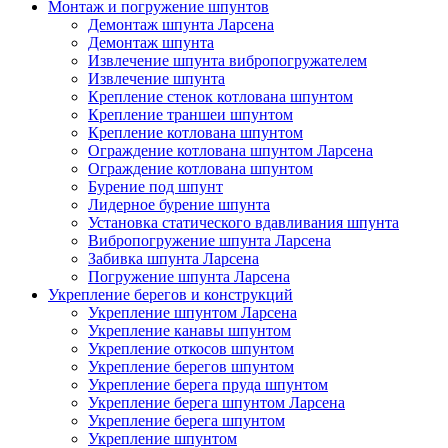
Монтаж и погружение шпунтов
Демонтаж шпунта Ларсена
Демонтаж шпунта
Извлечение шпунта вибропогружателем
Извлечение шпунта
Крепление стенок котлована шпунтом
Крепление траншеи шпунтом
Крепление котлована шпунтом
Ограждение котлована шпунтом Ларсена
Ограждение котлована шпунтом
Бурение под шпунт
Лидерное бурение шпунта
Установка статического вдавливания шпунта
Вибропогружение шпунта Ларсена
Забивка шпунта Ларсена
Погружение шпунта Ларсена
Укрепление берегов и конструкций
Укрепление шпунтом Ларсена
Укрепление канавы шпунтом
Укрепление откосов шпунтом
Укрепление берегов шпунтом
Укрепление берега пруда шпунтом
Укрепление берега шпунтом Ларсена
Укрепление берега шпунтом
Укрепление шпунтом