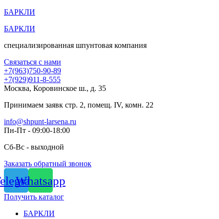
Перейти
БАРКЛИ
к
БАРКЛИ
содержимому
специализированная шпунтовая компания
Связаться с нами
+7(963)750-90-89
+7(929)911-8-555
Москва, Коровинское ш., д. 35
Принимаем заявк стр. 2, помещ. IV, комн. 22
info@shpunt-larsena.ru
Пн-Пт - 09:00-18:00
Сб-Вс - выходной
Заказать обратный звонок
elegram
Whatsapp
Получить каталог
БАРКЛИ