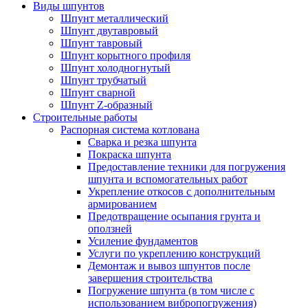
Виды шпунтов
Шпунт металлический
Шпунт двутавровый
Шпунт тавровый
Шпунт корытного профиля
Шпунт холодногнутый
Шпунт трубчатый
Шпунт сварной
Шпунт Z-образный
Строительные работы
Распорная система котлована
Сварка и резка шпунта
Покраска шпунта
Предоставление техники для погружения
шпунта и вспомогательных работ
Укрепление откосов с дополнительным
армированием
Предотвращение осыпания грунта и
оползней
Усиление фундаментов
Услуги по укреплению конструкций
Демонтаж и вывоз шпунтов после
завершения строительства
Погружение шпунта (в том числе с
использованием вибропогружения)