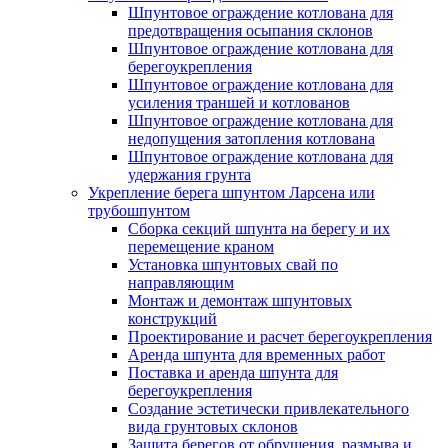
Шпунтовое ограждение котлована для
предотвращения осыпания склонов
Шпунтовое ограждение котлована для
берегоукрепления
Шпунтовое ограждение котлована для
усиления траншей и котлованов
Шпунтовое ограждение котлована для
недопущения затопления котлована
Шпунтовое ограждение котлована для
удержания грунта
Укрепление берега шпунтом Ларсена или
трубошпунтом
Сборка секций шпунта на берегу и их
перемещение краном
Установка шпунтовых свай по
направляющим
Монтаж и демонтаж шпунтовых
конструкций
Проектирование и расчет берегоукрепления
Аренда шпунта для временных работ
Поставка и аренда шпунта для
берегоукрепления
Создание эстетически привлекательного
вида грунтовых склонов
Защита берегов от обрушения, размыва и