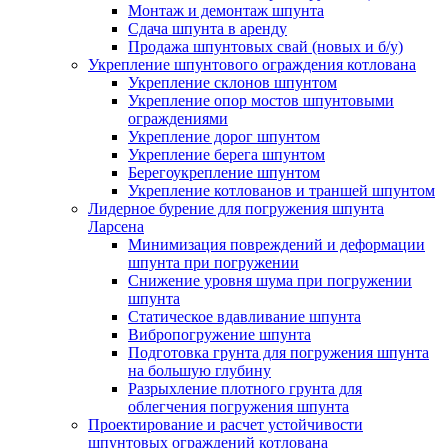
Монтаж и демонтаж шпунта
Сдача шпунта в аренду
Продажа шпунтовых свай (новых и б/у)
Укрепление шпунтового ограждения котлована
Укрепление склонов шпунтом
Укрепление опор мостов шпунтовыми
ограждениями
Укрепление дорог шпунтом
Укрепление берега шпунтом
Берегоукрепление шпунтом
Укрепление котлованов и траншей шпунтом
Лидерное бурение для погружения шпунта
Ларсена
Минимизация повреждений и деформации
шпунта при погружении
Снижение уровня шума при погружении
шпунта
Статическое вдавливание шпунта
Вибропогружение шпунта
Подготовка грунта для погружения шпунта
на большую глубину
Разрыхление плотного грунта для
облегчения погружения шпунта
Проектирование и расчет устойчивости
шпунтовых ограждений котлована