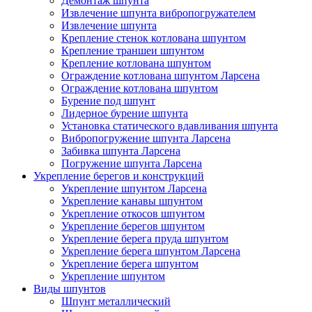
Демонтаж шпунта
Извлечение шпунта вибропогружателем
Извлечение шпунта
Крепление стенок котлована шпунтом
Крепление траншеи шпунтом
Крепление котлована шпунтом
Ограждение котлована шпунтом Ларсена
Ограждение котлована шпунтом
Бурение под шпунт
Лидерное бурение шпунта
Установка статического вдавливания шпунта
Вибропогружение шпунта Ларсена
Забивка шпунта Ларсена
Погружение шпунта Ларсена
Укрепление берегов и конструкций
Укрепление шпунтом Ларсена
Укрепление канавы шпунтом
Укрепление откосов шпунтом
Укрепление берегов шпунтом
Укрепление берега пруда шпунтом
Укрепление берега шпунтом Ларсена
Укрепление берега шпунтом
Укрепление шпунтом
Виды шпунтов
Шпунт металлический