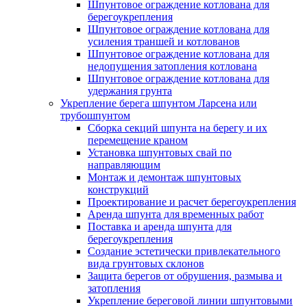
Шпунтовое ограждение котлована для
берегоукрепления
Шпунтовое ограждение котлована для
усиления траншей и котлованов
Шпунтовое ограждение котлована для
недопущения затопления котлована
Шпунтовое ограждение котлована для
удержания грунта
Укрепление берега шпунтом Ларсена или
трубошпунтом
Сборка секций шпунта на берегу и их
перемещение краном
Установка шпунтовых свай по
направляющим
Монтаж и демонтаж шпунтовых
конструкций
Проектирование и расчет берегоукрепления
Аренда шпунта для временных работ
Поставка и аренда шпунта для
берегоукрепления
Создание эстетически привлекательного
вида грунтовых склонов
Защита берегов от обрушения, размыва и
затопления
Укрепление береговой линии шпунтовыми