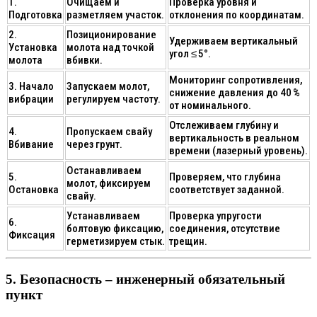
1.
Очищаем и
Проверка уровня и
Подготовка
разметляем участок.
отклонения по координатам.
2.
Позиционирование
Удерживаем вертикальный
Установка
молота над точкой
угол ≤ 5°.
молота
вбивки.
Мониторинг сопротивления,
3. Начало
Запускаем молот,
снижение давления до 40 %
вибрации
регулируем частоту.
от номинального.
Отслеживаем глубину и
4.
Пропускаем свайу
вертикальность в реальном
Вбивание
через грунт.
времени (лазерный уровень).
Останавливаем
5.
Проверяем, что глубина
молот, фиксируем
Остановка
соответствует заданной.
свайу.
Устанавливаем
Проверка упругости
6.
болтовую фиксацию,
соединения, отсутствие
Фиксация
герметизируем стык.
трещин.
5. Безопасность – инженерный обязательный
пункт