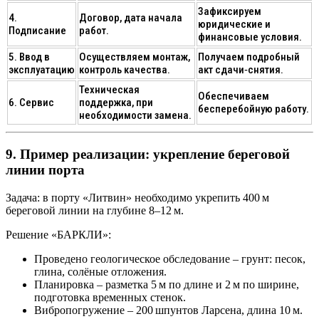
Зафиксируем
4.
Договор, дата начала
юридические и
Подписание
работ.
финансовые условия.
5. Ввод в
Осуществляем монтаж,
Получаем подробный
эксплуатацию
контроль качества.
акт сдачи‑снятия.
Техническая
Обеспечиваем
6. Сервис
поддержка, при
бесперебойную работу.
необходимости замена.
9. Пример реализации: укрепление береговой
линии порта
Задача
: в порту «Литвин» необходимо укрепить 400 м
береговой линии на глубине 8–12 м.
Решение «БАРКЛИ»
:
Проведено геологическое обследование
– грунт: песок,
глина, солёные отложения.
Планировка
– разметка 5 м по длине и 2 м по ширине,
подготовка временных стенок.
Вибропогружение
– 200 шпунтов Ларсена, длина 10 м.