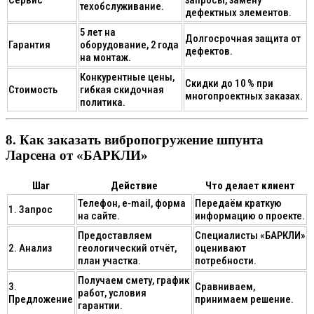
техобслуживание.
дефектных элементов.
5 лет на
Долгосрочная защита от
Гарантия
оборудование, 2 года
дефектов.
на монтаж.
Конкурентные цены,
Скидки до 10 % при
Стоимость
гибкая скидочная
многопроектных заказах.
политика.
8. Как заказать вибропогружение шпунта
Ларсена от «БАРКЛИ»
Шаг
Действие
Что делает клиент
Телефон, e‑mail, форма
Передаём краткую
1. Запрос
на сайте.
информацию о проекте.
Предоставляем
Специалисты «БАРКЛИ»
2. Анализ
геологический отчёт,
оценивают
план участка.
потребности.
Получаем смету, график
3.
Сравниваем,
работ, условия
Предложение
принимаем решение.
гарантии.