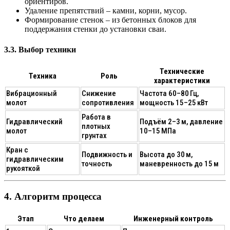
ориентиров.
Удаление препятствий
– камни, корни, мусор.
Формирование стенок
– из бетонных блоков для
поддержания стенки до установки сваи.
3.3. Выбор техники
Технические
Техника
Роль
характеристики
Вибрационный
Снижение
Частота 60–80 Гц,
молот
сопротивления
мощность 15–25 кВт
Работа в
Гидравлический
Подъём 2–3 м, давление
плотных
молот
10–15 МПа
грунтах
Кран с
Подвижность и
Высота до 30 м,
гидравлическим
точность
маневренность до 15 м
рукояткой
4. Алгоритм процесса
Этап
Что делаем
Инженерный контроль