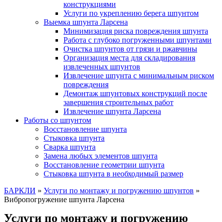
конструкциями
Услуги по укреплению берега шпунтом
Выемка шпунта Ларсена
Минимизация риска повреждения шпунта
Работа с глубоко погруженными шпунтами
Очистка шпунтов от грязи и ржавчины
Организация места для складирования
извлеченных шпунтов
Извлечение шпунта с минимальным риском
повреждения
Демонтаж шпунтовых конструкций после
завершения строительных работ
Извлечение шпунта Ларсена
Работы со шпунтом
Восстановление шпунта
Стыковка шпунта
Сварка шпунта
Замена любых элементов шпунта
Восстановление геометрии шпунта
Стыковка шпунта в необходимый размер
БАРКЛИ
»
Услуги по монтажу и погружению шпунтов
»
Вибропогружение шпунта Ларсена
Услуги по монтажу и погружению