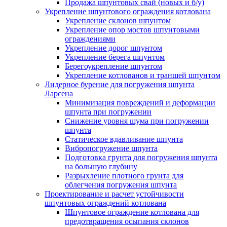
Продажа шпунтовых свай (новых и б/у)
Укрепление шпунтового ограждения котлована
Укрепление склонов шпунтом
Укрепление опор мостов шпунтовыми
ограждениями
Укрепление дорог шпунтом
Укрепление берега шпунтом
Берегоукрепление шпунтом
Укрепление котлованов и траншей шпунтом
Лидерное бурение для погружения шпунта
Ларсена
Минимизация повреждений и деформации
шпунта при погружении
Снижение уровня шума при погружении
шпунта
Статическое вдавливание шпунта
Вибропогружение шпунта
Подготовка грунта для погружения шпунта
на большую глубину
Разрыхление плотного грунта для
облегчения погружения шпунта
Проектирование и расчет устойчивости
шпунтовых ограждений котлована
Шпунтовое ограждение котлована для
предотвращения осыпания склонов