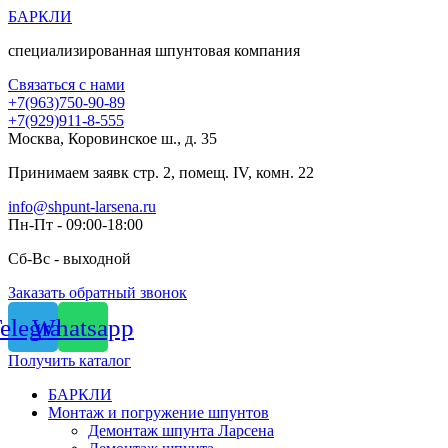
Перейти
БАРКЛИ
к
специализированная шпунтовая компания
содержимому
Связаться с нами
+7(963)750-90-89
+7(929)911-8-555
Москва, Коровинское ш., д. 35
Принимаем заявк стр. 2, помещ. IV, комн. 22
info@shpunt-larsena.ru
Пн-Пт - 09:00-18:00
Сб-Вс - выходной
Заказать обратный звонок
elegram
Whatsapp
Получить каталог
БАРКЛИ
Монтаж и погружение шпунтов
Демонтаж шпунта Ларсена