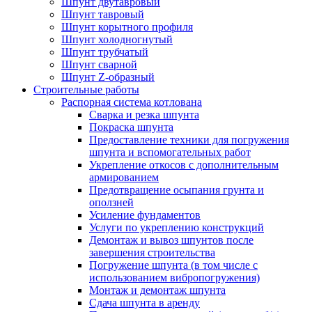
Шпунт двутавровый
Шпунт тавровый
Шпунт корытного профиля
Шпунт холодногнутый
Шпунт трубчатый
Шпунт сварной
Шпунт Z-образный
Строительные работы
Распорная система котлована
Сварка и резка шпунта
Покраска шпунта
Предоставление техники для погружения
шпунта и вспомогательных работ
Укрепление откосов с дополнительным
армированием
Предотвращение осыпания грунта и
оползней
Усиление фундаментов
Услуги по укреплению конструкций
Демонтаж и вывоз шпунтов после
завершения строительства
Погружение шпунта (в том числе с
использованием вибропогружения)
Монтаж и демонтаж шпунта
Сдача шпунта в аренду