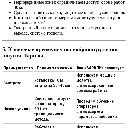
Периферийные зоны
: ограничиваем доступ к зоне работ
30 м.
Средства защиты
: каски, защитные очки, звукоизоляция.
Контроль вибрации
: измеряем амплитуду и частоту, не
превышаем 5 м/s.
Экстренный план
: наличие аптечки, экстренного
выхода, система тревоги.
6. Ключевые преимущества вибропогружения
шпунта Ларсена
Преимущество
Почему это важно
Как «БАРКЛИ» реализует
Используем мощные
Установка 10 м
молоты,
Быстрота
шпунта за 30–45 мин.
оптимизированные
режимы работы.
Снижение нагрузки
Проводим обучение
на операторов до
операторов,
Низкие усилия
30 % от
оптимизируем
традиционного
параметры вибрации.
метода.
Работает в
Используем