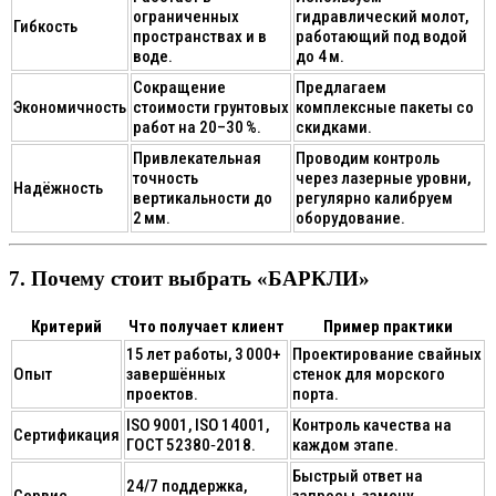
ограниченных
гидравлический молот,
Гибкость
пространствах и в
работающий под водой
воде.
до 4 м.
Сокращение
Предлагаем
Экономичность
стоимости грунтовых
комплексные пакеты со
работ на 20–30 %.
скидками.
Привлекательная
Проводим контроль
точность
через лазерные уровни,
Надёжность
вертикальности до
регулярно калибруем
2 мм.
оборудование.
7. Почему стоит выбрать «БАРКЛИ»
Критерий
Что получает клиент
Пример практики
15 лет работы, 3 000+
Проектирование свайных
Опыт
завершённых
стенок для морского
проектов.
порта.
ISO 9001, ISO 14001,
Контроль качества на
Сертификация
ГОСТ 52380‑2018.
каждом этапе.
Быстрый ответ на
24/7 поддержка,
Сервис
запросы, замену