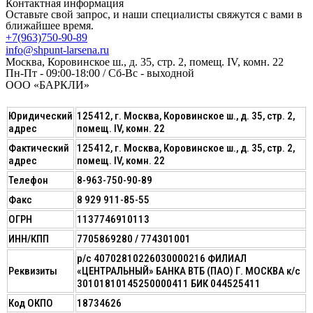
Контактная информация
Оставьте свой запрос, и наши специалисты свяжутся с вами в
ближайшее время.
+7(963)750-90-89
info@shpunt-larsena.ru
Москва, Коровинское ш., д. 35, стр. 2, помещ. IV, комн. 22
Пн-Пт - 09:00-18:00 / Сб-Вс - выходной
ООО «БАРКЛИ»
Юридический
125412, г. Москва, Коровинское ш., д. 35, стр. 2,
адрес
помещ. IV, комн. 22
Фактический
125412, г. Москва, Коровинское ш., д. 35, стр. 2,
адрес
помещ. IV, комн. 22
Телефон
8-963-750-90-89
Факс
8 929 911-85-55
ОГРН
1137746910113
ИНН/КПП
7705869280 / 774301001
р/с 40702810226030000216 ФИЛИАЛ
Реквизиты
«ЦЕНТРАЛЬНЫЙ» БАНКА ВТБ (ПАО) Г. МОСКВА к/с
30101810145250000411 БИК 044525411
Код ОКПО
18734626