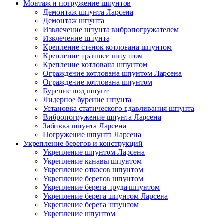
Монтаж и погружение шпунтов
Демонтаж шпунта Ларсена
Демонтаж шпунта
Извлечение шпунта вибропогружателем
Извлечение шпунта
Крепление стенок котлована шпунтом
Крепление траншеи шпунтом
Крепление котлована шпунтом
Ограждение котлована шпунтом Ларсена
Ограждение котлована шпунтом
Бурение под шпунт
Лидерное бурение шпунта
Установка статического вдавливания шпунта
Вибропогружение шпунта Ларсена
Забивка шпунта Ларсена
Погружение шпунта Ларсена
Укрепление берегов и конструкций
Укрепление шпунтом Ларсена
Укрепление канавы шпунтом
Укрепление откосов шпунтом
Укрепление берегов шпунтом
Укрепление берега пруда шпунтом
Укрепление берега шпунтом Ларсена
Укрепление берега шпунтом
Укрепление шпунтом