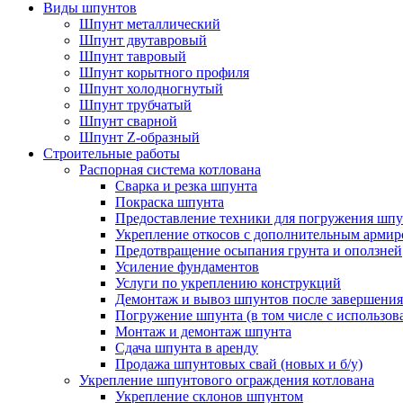
Виды шпунтов
Шпунт металлический
Шпунт двутавровый
Шпунт тавровый
Шпунт корытного профиля
Шпунт холодногнутый
Шпунт трубчатый
Шпунт сварной
Шпунт Z-образный
Строительные работы
Распорная система котлована
Сварка и резка шпунта
Покраска шпунта
Предоставление техники для погружения шпу
Укрепление откосов с дополнительным арми
Предотвращение осыпания грунта и оползней
Усиление фундаментов
Услуги по укреплению конструкций
Демонтаж и вывоз шпунтов после завершения
Погружение шпунта (в том числе с использо
Монтаж и демонтаж шпунта
Сдача шпунта в аренду
Продажа шпунтовых свай (новых и б/у)
Укрепление шпунтового ограждения котлована
Укрепление склонов шпунтом