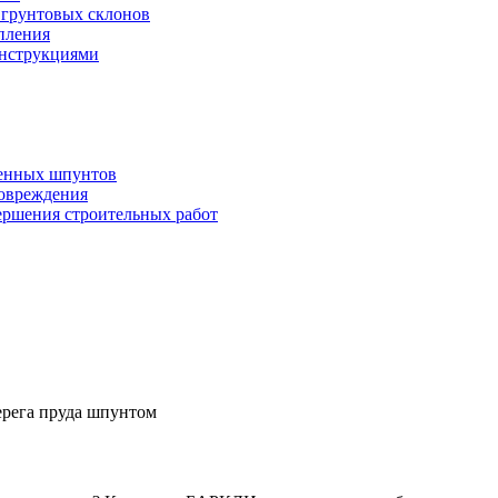
 грунтовых склонов
опления
онструкциями
ченных шпунтов
овреждения
ершения строительных работ
ерега пруда шпунтом