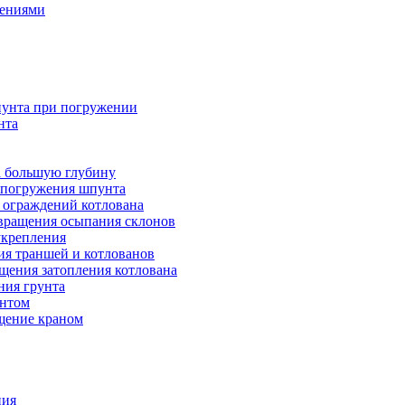
дениями
унта при погружении
нта
а большую глубину
я погружения шпунта
 ограждений котлована
вращения осыпания склонов
укрепления
ия траншей и котлованов
щения затопления котлована
ния грунта
унтом
ещение краном
ния