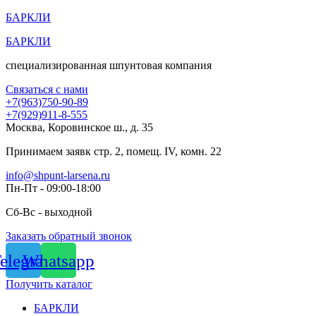
Перейти
БАРКЛИ
к
БАРКЛИ
содержимому
специализированная шпунтовая компания
Связаться с нами
+7(963)750-90-89
+7(929)911-8-555
Москва, Коровинское ш., д. 35
Принимаем заявк стр. 2, помещ. IV, комн. 22
info@shpunt-larsena.ru
Пн-Пт - 09:00-18:00
Сб-Вс - выходной
Заказать обратный звонок
elegram
Whatsapp
Получить каталог
БАРКЛИ