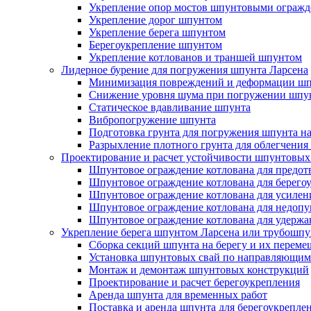
Укрепление опор мостов шпунтовыми ограж
Укрепление дорог шпунтом
Укрепление берега шпунтом
Берегоукрепление шпунтом
Укрепление котлованов и траншей шпунтом
Лидерное бурение для погружения шпунта Ларсена
Минимизация повреждений и деформации шп
Снижение уровня шума при погружении шпу
Статическое вдавливание шпунта
Вибропогружение шпунта
Подготовка грунта для погружения шпунта н
Разрыхление плотного грунта для облегчени
Проектирование и расчет устойчивости шпунтовых
Шпунтовое ограждение котлована для предот
Шпунтовое ограждение котлована для берего
Шпунтовое ограждение котлована для усилен
Шпунтовое ограждение котлована для недопу
Шпунтовое ограждение котлована для удержа
Укрепление берега шпунтом Ларсена или трубошп
Сборка секций шпунта на берегу и их перем
Установка шпунтовых свай по направляющим
Монтаж и демонтаж шпунтовых конструкций
Проектирование и расчет берегоукрепления
Аренда шпунта для временных работ
Поставка и аренда шпунта для берегоукрепле