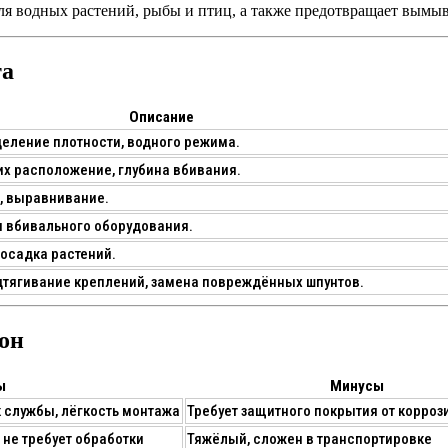
для водных растений, рыбы и птиц, а также предотвращает вымы
та
Описание
деление плотности, водного режима.
их расположение, глубина вбивания.
, выравнивание.
и вбивального оборудования.
посадка растений.
дтягивание креплений, замена повреждённых шпунтов.
тон
ы
Минусы
к службы, лёгкость монтажа
Требует защитного покрытия от корроз
, не требует обработки
Тяжёлый, сложен в транспортировке