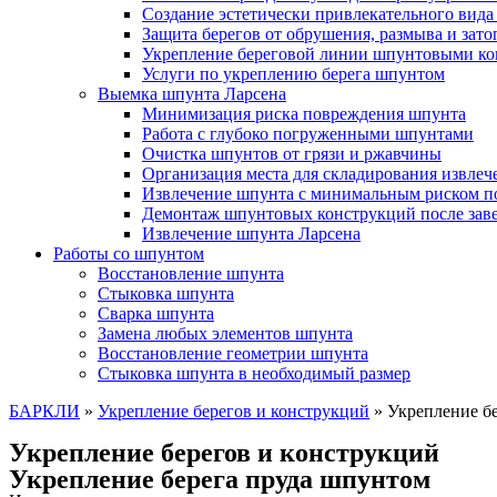
Создание эстетически привлекательного вида
Защита берегов от обрушения, размыва и зат
Укрепление береговой линии шпунтовыми к
Услуги по укреплению берега шпунтом
Выемка шпунта Ларсена
Минимизация риска повреждения шпунта
Работа с глубоко погруженными шпунтами
Очистка шпунтов от грязи и ржавчины
Организация места для складирования извле
Извлечение шпунта с минимальным риском п
Демонтаж шпунтовых конструкций после зав
Извлечение шпунта Ларсена
Работы со шпунтом
Восстановление шпунта
Стыковка шпунта
Сварка шпунта
Замена любых элементов шпунта
Восстановление геометрии шпунта
Стыковка шпунта в необходимый размер
БАРКЛИ
»
Укрепление берегов и конструкций
»
Укрепление б
Укрепление берегов и конструкций
Укрепление берега пруда шпунтом