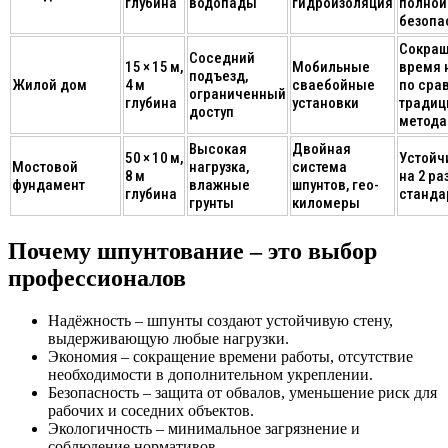
глубина
водопады
гидроизоляция
полной
безопа
Сокра
Соседний
15 × 15 м,
Мобильные
время 
подъезд,
Жилой дом
4 м
сваебойные
по сра
ограниченный
глубина
установки
тради
доступ
метод
Высокая
Двойная
50 × 10 м,
Устойч
Мостовой
нагрузка,
система
8 м
на 2 р
фундамент
влажные
шпунтов, гео-
глубина
станда
грунты
киломеры
Почему шпунтование – это выбор
профессионалов
Надёжность
– шпунты создают устойчивую стену,
выдерживающую любые нагрузки.
Экономия
– сокращение времени работы, отсутствие
необходимости в дополнительном укреплении.
Безопасность
– защита от обвалов, уменьшение риск для
рабочих и соседних объектов.
Экологичность
– минимальное загрязнение и
соблюдение нормативов.