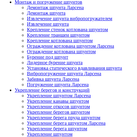
Монтаж и погружение шпунтов
Демонтаж шпунта Ларсена
Демонтаж шпунта
Извлечение шпунта вибропогружателем
Извлечение шпунта
Крепление стенок котлована шпунтом
Крепление траншеи шпунтом
Крепление котлована шпунтом
Ограждение котлована шпунтом Ларсена
Ограждение котлована шпунтом
Бурение под шпунт
Лидерное бурение шпунта
Установка статического вдавливания шпунта
Вибропогружение шпунта Ларсена
Забивка шпунта Ларсена
Погружение шпунта Ларсена
Укрепление берегов и конструкций
Укрепление шпунтом Ларсена
Укрепление канавы шпунтом
Укрепление откосов шпунтом
Укрепление берегов шпунтом
Укрепление берега пруда шпунтом
Укрепление берега шпунтом Ларсена
Укрепление берега шпунтом
Укрепление шпунтом