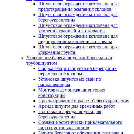
Шпунтовое ограждение котлована для
предотвращения осыпания склонов
Шпунтовое ограждение котлована для
берегоукрепления
Шпунтовое ограждение котлована для
усиления траншей и котлованов
Шпунтовое ограждение котлована для
недопущения затопления котлована
Шпунтовое ограждение котлована для
удержания грунта
Укрепление берега шпунтом Ларсена или
трубошпунтом
Сборка секций шпунта на берегу и их
перемещение краном
Установка шпунтовых свай по
направляющим
Монтаж и демонтаж шпунтовых
конструкций
Проектирование и расчет берегоукрепления
Аренда шпунта для временных работ
Поставка и аренда шпунта для
берегоукрепления
Создание эстетически привлекательного
вида грунтовых склонов
Защита берегов от обрушения, размыва и