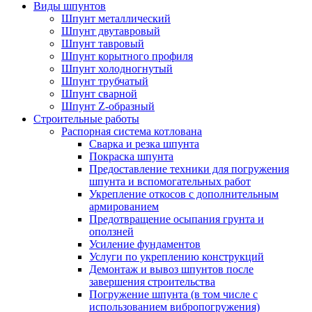
Виды шпунтов
Шпунт металлический
Шпунт двутавровый
Шпунт тавровый
Шпунт корытного профиля
Шпунт холодногнутый
Шпунт трубчатый
Шпунт сварной
Шпунт Z-образный
Строительные работы
Распорная система котлована
Сварка и резка шпунта
Покраска шпунта
Предоставление техники для погружения
шпунта и вспомогательных работ
Укрепление откосов с дополнительным
армированием
Предотвращение осыпания грунта и
оползней
Усиление фундаментов
Услуги по укреплению конструкций
Демонтаж и вывоз шпунтов после
завершения строительства
Погружение шпунта (в том числе с
использованием вибропогружения)