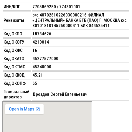
ИНН/КПП
7705869280 / 774301001
р/с 40702810226030000216 ФИЛИАЛ
Реквизиты
«ЦЕНТРАЛЬНЫЙ» БАНКА ВТБ (ПАО) Г. МОСКВА к/с
30101810145250000411 БИК 044525411
Код ОКПО
18734626
Код ОКОГУ
4210014
Код ОКФС
16
Код ОКАТО
45277577000
Код ОКТМО
45340000
Код ОКВЭД
45.21
Код ОКОПФ
65
Генеральный
Дроздов Сергей Евгеньевич
директор