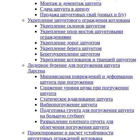
Монтаж и демонтаж шпунта
Сдача шпунта в аренду
Продажа шпунтовых свай (новых и б/у)
Укрепление шпунтового ограждения котлована
Укрепление склонов шпунтом
Укрепление опор мостов шпунтовыми
ограждениями
Укрепление дорог шпунтом
Укрепление берега шпунтом
Берегоукрепление шпунтом
Укрепление котлованов и траншей шпунтом
Лидерное бурение для погружения шпунта
Ларсена
Минимизация повреждений и деформации
шпунта при погружении
Снижение уровня шума при погружении
шпунта
Статическое вдавливание шпунта
Вибропогружение шпунта
Подготовка грунта для погружения шпунта
на большую глубину
Разрыхление плотного грунта для
облегчения погружения шпунта
Проектирование и расчет устойчивости
шпунтовых ограждений котлована