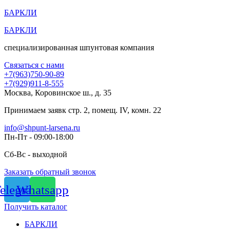
Перейти
БАРКЛИ
к
БАРКЛИ
содержимому
специализированная шпунтовая компания
Связаться с нами
+7(963)750-90-89
+7(929)911-8-555
Москва, Коровинское ш., д. 35
Принимаем заявк стр. 2, помещ. IV, комн. 22
info@shpunt-larsena.ru
Пн-Пт - 09:00-18:00
Сб-Вс - выходной
Заказать обратный звонок
elegram
Whatsapp
Получить каталог
БАРКЛИ