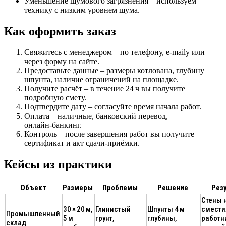
Уменьшение шумового загрязнения
– используем
технику с низким уровнем шума.
Как оформить заказ
Свяжитесь с менеджером
– по телефону, e‑mailу или
через форму на сайте.
Предоставьте данные
– размеры котлована, глубину
шпунта, наличие ограничений на площадке.
Получите расчёт
– в течение 24 ч вы получите
подробную смету.
Подтвердите дату
– согласуйте время начала работ.
Оплата
– наличные, банковский перевод,
онлайн‑банкинг.
Контроль
– после завершения работ вы получите
сертификат и акт сдачи-приёмки.
Кейсы из практики
Объект
Размеры
Проблемы
Решение
Рез
Стены 
30 × 20 м,
Глинистый
Шпунты 4 м
смести
Промышленный
5 м
грунт,
глубины,
работн
склад