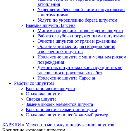
затопления
Укрепление береговой линии шпунтовыми
конструкциями
Услуги по укреплению берега шпунтом
Выемка шпунта Ларсена
Минимизация риска повреждения шпунта
Работа с глубоко погруженными шпунтами
Очистка шпунтов от грязи и ржавчины
Организация места для складирования
извлеченных шпунтов
Извлечение шпунта с минимальным риском
повреждения
Демонтаж шпунтовых конструкций после
завершения строительных работ
Извлечение шпунта Ларсена
Работы со шпунтом
Восстановление шпунта
Стыковка шпунта
Сварка шпунта
Замена любых элементов шпунта
Восстановление геометрии шпунта
Стыковка шпунта в необходимый размер
БАРКЛИ
»
Услуги по монтажу и погружению шпунтов
»
Крепление котлована шпунтом