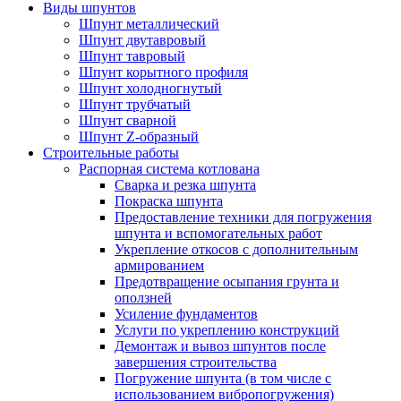
Виды шпунтов
Шпунт металлический
Шпунт двутавровый
Шпунт тавровый
Шпунт корытного профиля
Шпунт холодногнутый
Шпунт трубчатый
Шпунт сварной
Шпунт Z-образный
Строительные работы
Распорная система котлована
Сварка и резка шпунта
Покраска шпунта
Предоставление техники для погружения
шпунта и вспомогательных работ
Укрепление откосов с дополнительным
армированием
Предотвращение осыпания грунта и
оползней
Усиление фундаментов
Услуги по укреплению конструкций
Демонтаж и вывоз шпунтов после
завершения строительства
Погружение шпунта (в том числе с
использованием вибропогружения)