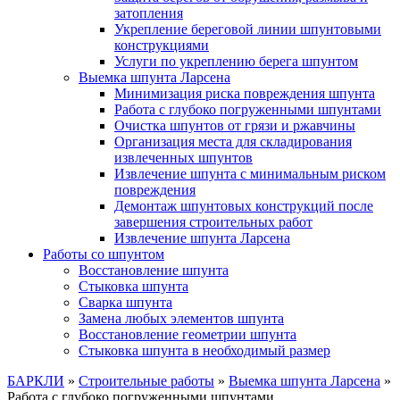
затопления
Укрепление береговой линии шпунтовыми
конструкциями
Услуги по укреплению берега шпунтом
Выемка шпунта Ларсена
Минимизация риска повреждения шпунта
Работа с глубоко погруженными шпунтами
Очистка шпунтов от грязи и ржавчины
Организация места для складирования
извлеченных шпунтов
Извлечение шпунта с минимальным риском
повреждения
Демонтаж шпунтовых конструкций после
завершения строительных работ
Извлечение шпунта Ларсена
Работы со шпунтом
Восстановление шпунта
Стыковка шпунта
Сварка шпунта
Замена любых элементов шпунта
Восстановление геометрии шпунта
Стыковка шпунта в необходимый размер
БАРКЛИ
»
Строительные работы
»
Выемка шпунта Ларсена
»
Работа с глубоко погруженными шпунтами