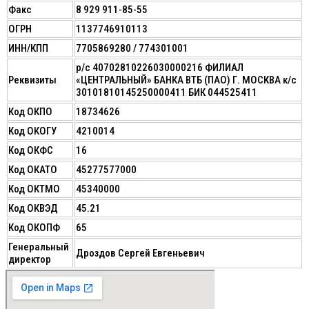
Факс
8 929 911-85-55
ОГРН
1137746910113
ИНН/КПП
7705869280 / 774301001
р/с 40702810226030000216 ФИЛИАЛ
Реквизиты
«ЦЕНТРАЛЬНЫЙ» БАНКА ВТБ (ПАО) Г. МОСКВА к/с
30101810145250000411 БИК 044525411
Код ОКПО
18734626
Код ОКОГУ
4210014
Код ОКФС
16
Код ОКАТО
45277577000
Код ОКТМО
45340000
Код ОКВЭД
45.21
Код ОКОПФ
65
Генеральный
Дроздов Сергей Евгеньевич
директор