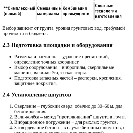
Сложные
**Симплексный
Смешанные
Комбинация
технологии
(прямой)
материалы
преимуществ
изготовления
Выбор зависит от грунта, уровня грунтовых вод, требуемой
прочности и бюджета.
2.3 Подготовка площадки и оборудования
Разметка и расчистка
– удаление препятствий,
определение точных координат.
Выбор оборудования
– вибропилы, сверлильные
машины, вали-колёса, экскаваторы.
Подготовка запасных частей
– распорки, крепления,
защитные покрытия.
2.4 Установление шпунтов
Сверление
– глубокий сверл, обычно до 30–60 м, для
бетонирования.
Вали‑колёса
– метод “проталкивания” шпунта в грунт.
Вибрационное погружение
– для рыхлых грунтов.
Затвердевание бетона
– в случае бетонных шпунтов, с
использованием гидрогаза или ускорителей.