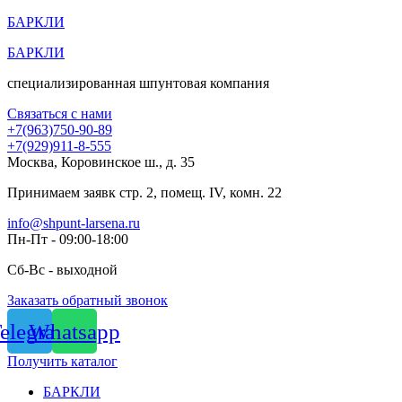
Перейти
БАРКЛИ
к
БАРКЛИ
содержимому
специализированная шпунтовая компания
Связаться с нами
+7(963)750-90-89
+7(929)911-8-555
Москва, Коровинское ш., д. 35
Принимаем заявк стр. 2, помещ. IV, комн. 22
info@shpunt-larsena.ru
Пн-Пт - 09:00-18:00
Сб-Вс - выходной
Заказать обратный звонок
elegram
Whatsapp
Получить каталог
БАРКЛИ