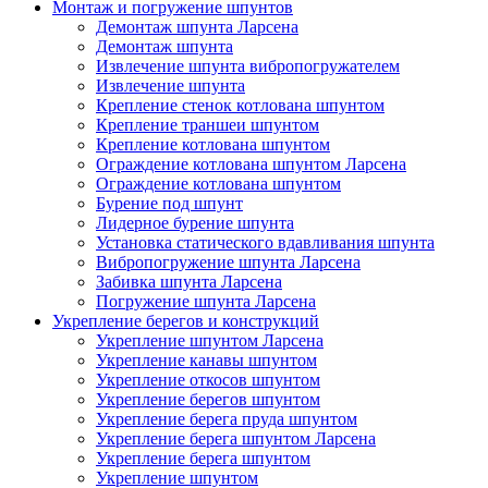
Монтаж и погружение шпунтов
Демонтаж шпунта Ларсена
Демонтаж шпунта
Извлечение шпунта вибропогружателем
Извлечение шпунта
Крепление стенок котлована шпунтом
Крепление траншеи шпунтом
Крепление котлована шпунтом
Ограждение котлована шпунтом Ларсена
Ограждение котлована шпунтом
Бурение под шпунт
Лидерное бурение шпунта
Установка статического вдавливания шпунта
Вибропогружение шпунта Ларсена
Забивка шпунта Ларсена
Погружение шпунта Ларсена
Укрепление берегов и конструкций
Укрепление шпунтом Ларсена
Укрепление канавы шпунтом
Укрепление откосов шпунтом
Укрепление берегов шпунтом
Укрепление берега пруда шпунтом
Укрепление берега шпунтом Ларсена
Укрепление берега шпунтом
Укрепление шпунтом