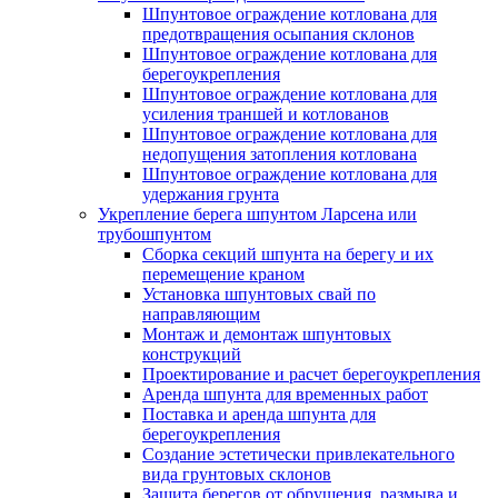
Шпунтовое ограждение котлована для
предотвращения осыпания склонов
Шпунтовое ограждение котлована для
берегоукрепления
Шпунтовое ограждение котлована для
усиления траншей и котлованов
Шпунтовое ограждение котлована для
недопущения затопления котлована
Шпунтовое ограждение котлована для
удержания грунта
Укрепление берега шпунтом Ларсена или
трубошпунтом
Сборка секций шпунта на берегу и их
перемещение краном
Установка шпунтовых свай по
направляющим
Монтаж и демонтаж шпунтовых
конструкций
Проектирование и расчет берегоукрепления
Аренда шпунта для временных работ
Поставка и аренда шпунта для
берегоукрепления
Создание эстетически привлекательного
вида грунтовых склонов
Защита берегов от обрушения, размыва и