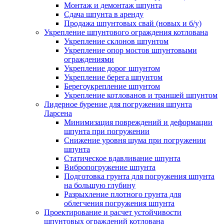
Монтаж и демонтаж шпунта
Сдача шпунта в аренду
Продажа шпунтовых свай (новых и б/у)
Укрепление шпунтового ограждения котлована
Укрепление склонов шпунтом
Укрепление опор мостов шпунтовыми
ограждениями
Укрепление дорог шпунтом
Укрепление берега шпунтом
Берегоукрепление шпунтом
Укрепление котлованов и траншей шпунтом
Лидерное бурение для погружения шпунта
Ларсена
Минимизация повреждений и деформации
шпунта при погружении
Снижение уровня шума при погружении
шпунта
Статическое вдавливание шпунта
Вибропогружение шпунта
Подготовка грунта для погружения шпунта
на большую глубину
Разрыхление плотного грунта для
облегчения погружения шпунта
Проектирование и расчет устойчивости
шпунтовых ограждений котлована