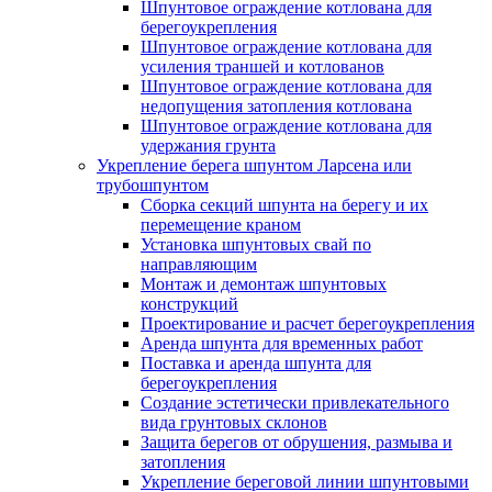
Шпунтовое ограждение котлована для
берегоукрепления
Шпунтовое ограждение котлована для
усиления траншей и котлованов
Шпунтовое ограждение котлована для
недопущения затопления котлована
Шпунтовое ограждение котлована для
удержания грунта
Укрепление берега шпунтом Ларсена или
трубошпунтом
Сборка секций шпунта на берегу и их
перемещение краном
Установка шпунтовых свай по
направляющим
Монтаж и демонтаж шпунтовых
конструкций
Проектирование и расчет берегоукрепления
Аренда шпунта для временных работ
Поставка и аренда шпунта для
берегоукрепления
Создание эстетически привлекательного
вида грунтовых склонов
Защита берегов от обрушения, размыва и
затопления
Укрепление береговой линии шпунтовыми