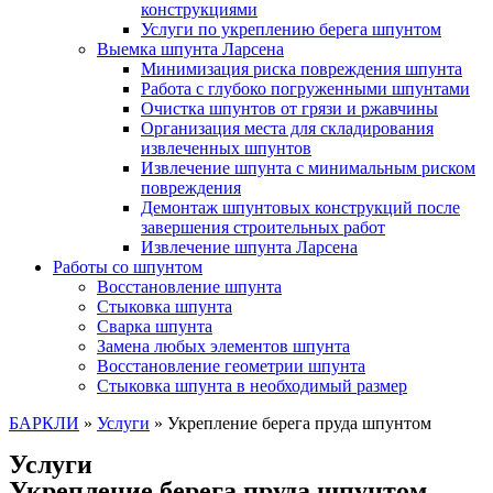
конструкциями
Услуги по укреплению берега шпунтом
Выемка шпунта Ларсена
Минимизация риска повреждения шпунта
Работа с глубоко погруженными шпунтами
Очистка шпунтов от грязи и ржавчины
Организация места для складирования
извлеченных шпунтов
Извлечение шпунта с минимальным риском
повреждения
Демонтаж шпунтовых конструкций после
завершения строительных работ
Извлечение шпунта Ларсена
Работы со шпунтом
Восстановление шпунта
Стыковка шпунта
Сварка шпунта
Замена любых элементов шпунта
Восстановление геометрии шпунта
Стыковка шпунта в необходимый размер
БАРКЛИ
»
Услуги
»
Укрепление берега пруда шпунтом
Услуги
Укрепление берега пруда шпунтом