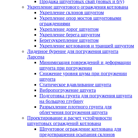
Продажа шпунтовых свай (новых и б/у)
Укрепление шпунтового ограждения котлована
Укрепление склонов шпунтом
Укрепление опор мостов шпунтовыми
ограждениями
Укрепление дорог шпунтом
Укрепление берега шпунтом
Берегоукрепление шпунтом
Укрепление котлованов и траншей шпунтом
Лидерное бурение для погружения шпунта
Ларсена
Минимизация повреждений и деформации
шпунта при погружении
Снижение уровня шума при погружении
шпунта
Статическое вдавливание шпунта
Вибропогружение шпунта
Подготовка грунта для погружения шпунта
на большую глубину
Разрыхление плотного грунта для
облегчения погружения шпунта
Проектирование и расчет устойчивости
шпунтовых ограждений котлована
Шпунтовое ограждение котлована для
предотвращения осыпания склонов