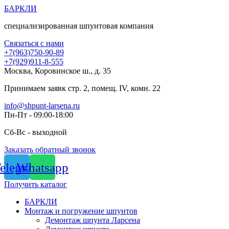
Перейти
БАРКЛИ
к
специализированная шпунтовая компания
содержимому
Связаться с нами
+7(963)750-90-89
+7(929)911-8-555
Москва, Коровинское ш., д. 35
Принимаем заявк стр. 2, помещ. IV, комн. 22
info@shpunt-larsena.ru
Пн-Пт - 09:00-18:00
Сб-Вс - выходной
Заказать обратный звонок
elegram
Whatsapp
Получить каталог
БАРКЛИ
Монтаж и погружение шпунтов
Демонтаж шпунта Ларсена