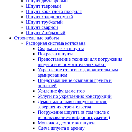
Шпунт двутавровый
Шпунт тавровый
Шпунт корытного профиля
Шпунт холодногнутый
Шпунт трубчатый
Шпунт сварной
Шпунт Z-образный
Строительные работы
Распорная система котлована
Сварка и резка шпунта
Покраска шпунта
Предоставление техники для погружения
шпунта и вспомогательных работ
Укрепление откосов с дополнительным
армированием
Предотвращение осыпания грунта и
оползней
Усиление фундаментов
Услуги по укреплению конструкций
Демонтаж и вывоз шпунтов после
завершения строительства
Погружение шпунта (в том числе с
использованием вибропогружения)
Монтаж и демонтаж шпунта
Сдача шпунта в аренду