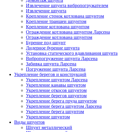
Демонтаж шпунта
Извлечение шпунта вибропогружателем
Извлечение шпунта
Крепление стенок котлована шпунтом
Крепление траншеи шпунтом
Крепление котлована шпунтом
Ограждение котлована шпунтом Ларсена
Ограждение котлована шпунтом
Бурение под шпунт
Лидерное бурение шпунта
Установка статического вдавливания шпунта
Вибропогружение шпунта Ларсена
Забивка шпунта Ларсена
Погружение шпунта Ларсена
Укрепление берегов и конструкций
Укрепление шпунтом Ларсена
Укрепление канавы шпунтом
Укрепление откосов шпунтом
Укрепление берегов шпунтом
Укрепление берега пруда шпунтом
Укрепление берега шпунтом Ларсена
Укрепление берега шпунтом
Укрепление шпунтом
Виды шпунтов
Шпунт металлический