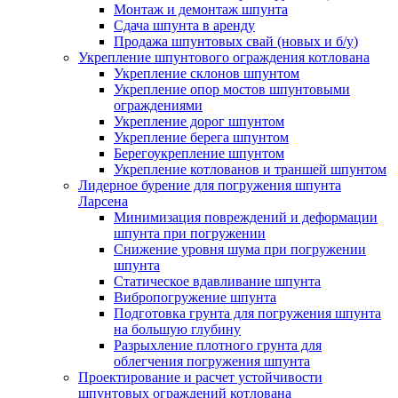
Монтаж и демонтаж шпунта
Сдача шпунта в аренду
Продажа шпунтовых свай (новых и б/у)
Укрепление шпунтового ограждения котлована
Укрепление склонов шпунтом
Укрепление опор мостов шпунтовыми
ограждениями
Укрепление дорог шпунтом
Укрепление берега шпунтом
Берегоукрепление шпунтом
Укрепление котлованов и траншей шпунтом
Лидерное бурение для погружения шпунта
Ларсена
Минимизация повреждений и деформации
шпунта при погружении
Снижение уровня шума при погружении
шпунта
Статическое вдавливание шпунта
Вибропогружение шпунта
Подготовка грунта для погружения шпунта
на большую глубину
Разрыхление плотного грунта для
облегчения погружения шпунта
Проектирование и расчет устойчивости
шпунтовых ограждений котлована