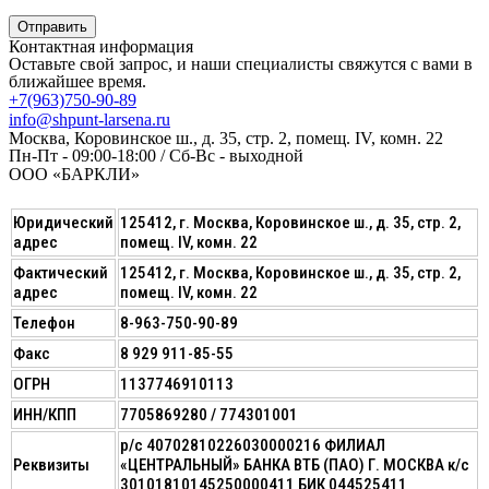
Политика в отношении обработки персональных данных
Отправить
Контактная информация
Оставьте свой запрос, и наши специалисты свяжутся с вами в
ближайшее время.
+7(963)750-90-89
info@shpunt-larsena.ru
Москва, Коровинское ш., д. 35, стр. 2, помещ. IV, комн. 22
Пн-Пт - 09:00-18:00 / Сб-Вс - выходной
ООО «БАРКЛИ»
Юридический
125412, г. Москва, Коровинское ш., д. 35, стр. 2,
адрес
помещ. IV, комн. 22
Фактический
125412, г. Москва, Коровинское ш., д. 35, стр. 2,
адрес
помещ. IV, комн. 22
Телефон
8-963-750-90-89
Факс
8 929 911-85-55
ОГРН
1137746910113
ИНН/КПП
7705869280 / 774301001
р/с 40702810226030000216 ФИЛИАЛ
Реквизиты
«ЦЕНТРАЛЬНЫЙ» БАНКА ВТБ (ПАО) Г. МОСКВА к/с
30101810145250000411 БИК 044525411