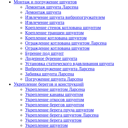
Монтаж и погружение шпунтов
Демонтаж шпунта Ларсена
Демонтаж шпунта
Извлечение шпунта вибропогружателем
Извлечение шпунта
Крепление стенок котлована шпунтом
Крепление траншеи шпунтом
Крепление котлована шпунтом
Ограждение котлована шпунтом Ларсена
Ограждение котлована шпунтом
Бурение под шпунт
Лидерное бурение шпунта
Установка статического вдавливания шпунта
Вибропогружение шпунта Ларсена
Забивка шпунта Ларсена
Погружение шпунта Ларсена
Укрепление берегов и конструкций
Укрепление шпунтом Ларсена
Укрепление канавы шпунтом
Укрепление откосов шпунтом
Укрепление берегов шпунтом
Укрепление берега пруда шпунтом
Укрепление берега шпунтом Ларсена
Укрепление берега шпунтом
Укрепление шпунтом