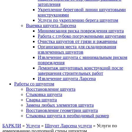
затопления
Укрепление береговой линии шпунтовыми
конструкциями
Услуги по укреплению берега шпунтом
Выемка шпунта Ларсена
Минимизация риска повреждения шпунта
Работа с глубоко погруженными шпунтами
Очистка шпунтов от грязи и ржавчины
Организация места для складирования
извлеченных шпунтов
Извлечение шпунта с минимальным риском
повреждения
Демонтаж шпунтовых конструкций после
завершения строительных работ
Извлечение шпунта Ларсена
Работы со шпунтом
Восстановление шпунта
Стыковка шпунта
Сварка шпунта
Замена любых элементов шпунта
Восстановление геометрии шпунта
Стыковка шпунта в необходимый размер
БАРКЛИ
»
Услуги
»
Шпунт Ларсена услуги
»
Услуги по
армированию подпорной стены шпунтом