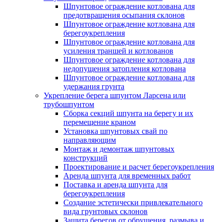
Шпунтовое ограждение котлована для
предотвращения осыпания склонов
Шпунтовое ограждение котлована для
берегоукрепления
Шпунтовое ограждение котлована для
усиления траншей и котлованов
Шпунтовое ограждение котлована для
недопущения затопления котлована
Шпунтовое ограждение котлована для
удержания грунта
Укрепление берега шпунтом Ларсена или
трубошпунтом
Сборка секций шпунта на берегу и их
перемещение краном
Установка шпунтовых свай по
направляющим
Монтаж и демонтаж шпунтовых
конструкций
Проектирование и расчет берегоукрепления
Аренда шпунта для временных работ
Поставка и аренда шпунта для
берегоукрепления
Создание эстетически привлекательного
вида грунтовых склонов
Защита берегов от обрушения, размыва и