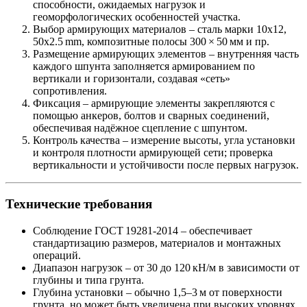
способности, ожидаемых нагрузок и
геоморфологических особенностей участка.
Выбор армирующих материалов
– сталь марки 10х12,
50х2.5 mm, композитные полосы 300 × 50 мм и пр.
Размещение армирующих элементов
– внутренняя часть
каждого шпунта заполняется армированием по
вертикали и горизонтали, создавая «сеть»
сопротивления.
Фиксация
– армирующие элементы закрепляются с
помощью анкеров, болтов и сварных соединений,
обеспечивая надёжное сцепление с шпунтом.
Контроль качества
– измерение высоты, угла установки
и контроля плотности армирующей сети; проверка
вертикальности и устойчивости после первых нагрузок.
Технические требования
Соблюдение ГОСТ 19281‑2014
– обеспечивает
стандартизацию размеров, материалов и монтажных
операций.
Диапазон нагрузок
– от 30 до 120 кН/м в зависимости от
глубины и типа грунта.
Глубина установки
– обычно 1,5–3 м от поверхности
грунта, но может быть увеличена при высоких уровнях