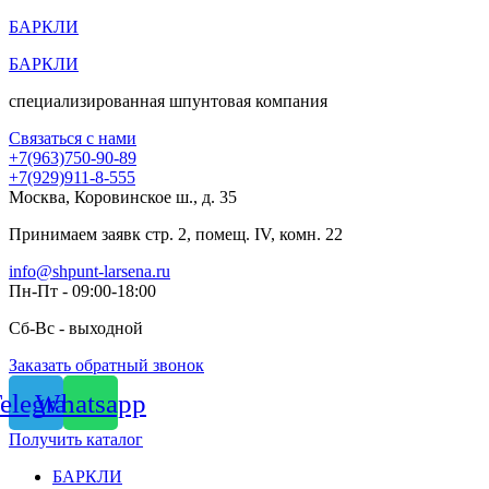
Перейти
БАРКЛИ
к
БАРКЛИ
содержимому
специализированная шпунтовая компания
Связаться с нами
+7(963)750-90-89
+7(929)911-8-555
Москва, Коровинское ш., д. 35
Принимаем заявк стр. 2, помещ. IV, комн. 22
info@shpunt-larsena.ru
Пн-Пт - 09:00-18:00
Сб-Вс - выходной
Заказать обратный звонок
elegram
Whatsapp
Получить каталог
БАРКЛИ