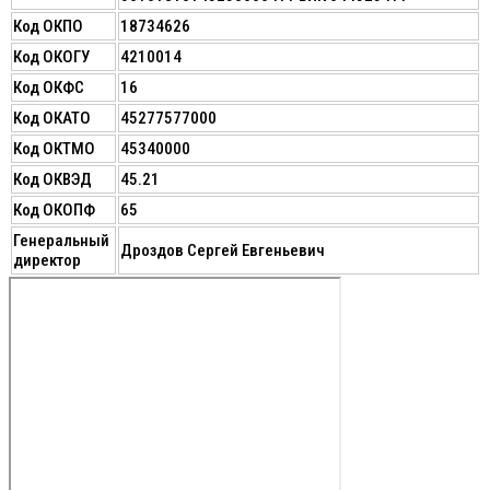
Код ОКПО
18734626
Код ОКОГУ
4210014
Код ОКФС
16
Код ОКАТО
45277577000
Код ОКТМО
45340000
Код ОКВЭД
45.21
Код ОКОПФ
65
Генеральный
Дроздов Сергей Евгеньевич
директор