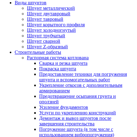
Виды шпунтов
Шпунт металлический
Шпунт двутавровый
Шпунт тавровый
Шпунт корытного профиля
Шпунт холодногнутый
Шпунт трубчатый
Шпунт сварной
Шпунт Z-образный
Строительные работы
Распорная система котлована
Сварка и резка шпунта
Покраска шпунта
Предоставление техники для погружения
шпунта и вспомогательных работ
Укрепление откосов с дополнительным
армированием
Предотвращение осыпания грунта и
оползней
Усиление фундаментов
Услуги по укреплению конструкций
Демонтаж и вывоз шпунтов после
завершения строительства
Погружение шпунта (в том числе с
использованием вибропогружения)