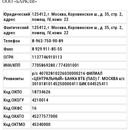
ООО «БАРКЛИ»
Юридический
125412, г. Москва, Коровинское ш., д. 35, стр. 2,
адрес
помещ. IV, комн. 22
Фактический
125412, г. Москва, Коровинское ш., д. 35, стр. 2,
адрес
помещ. IV, комн. 22
Телефон
8-963-750-90-89
Факс
8 929 911-85-55
ОГРН
1137746910113
ИНН/КПП
7705869280 / 774301001
р/с 40702810226030000216 ФИЛИАЛ
Реквизиты
«ЦЕНТРАЛЬНЫЙ» БАНКА ВТБ (ПАО) Г. МОСКВА к/с
30101810145250000411 БИК 044525411
Код ОКПО
18734626
Код ОКОГУ
4210014
Код ОКФС
16
Код ОКАТО
45277577000
Код ОКТМО
45340000