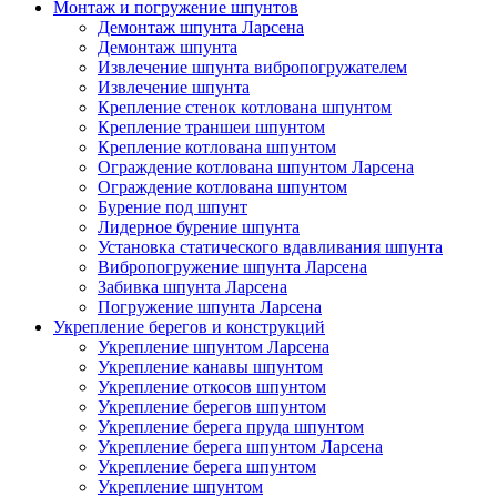
Монтаж и погружение шпунтов
Демонтаж шпунта Ларсена
Демонтаж шпунта
Извлечение шпунта вибропогружателем
Извлечение шпунта
Крепление стенок котлована шпунтом
Крепление траншеи шпунтом
Крепление котлована шпунтом
Ограждение котлована шпунтом Ларсена
Ограждение котлована шпунтом
Бурение под шпунт
Лидерное бурение шпунта
Установка статического вдавливания шпунта
Вибропогружение шпунта Ларсена
Забивка шпунта Ларсена
Погружение шпунта Ларсена
Укрепление берегов и конструкций
Укрепление шпунтом Ларсена
Укрепление канавы шпунтом
Укрепление откосов шпунтом
Укрепление берегов шпунтом
Укрепление берега пруда шпунтом
Укрепление берега шпунтом Ларсена
Укрепление берега шпунтом
Укрепление шпунтом