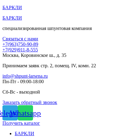
Перейти
БАРКЛИ
к
БАРКЛИ
содержимому
специализированная шпунтовая компания
Связаться с нами
+7(963)750-90-89
+7(929)911-8-555
Москва, Коровинское ш., д. 35
Принимаем заявк стр. 2, помещ. IV, комн. 22
info@shpunt-larsena.ru
Пн-Пт - 09:00-18:00
Сб-Вс - выходной
Заказать обратный звонок
elegram
Whatsapp
Получить каталог
БАРКЛИ