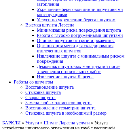
затопления
Укрепление береговой линии шпунтовыми
конструкциями
Услуги по укреплению берега шпунтом
Выемка шпунта Ларсена
Минимизация риска повреждения шпунта
Работа с глубоко погруженными шпунтами
Очистка шпунтов от грязи и ржавчины
Организация места для складирования
извлеченных шпунтов
Извлечение шпунта с минимальным риском
повреждения
Демонтаж шпунтовых конструкций после
завершения строительных работ
Извлечение шпунта Ларсена
Работы со шпунтом
Восстановление шпунта
Стыковка шпунта
Сварка шпунта
Замена любых элементов шпунта
Восстановление геометрии шпунта
Стыковка шпунта в необходимый размер
БАРКЛИ
»
Услуги
»
Шпунт Ларсена услуги
»
Услуга
устройства шпунтового ограждения из труб с распорной