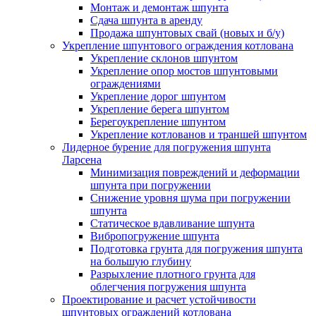
Монтаж и демонтаж шпунта
Сдача шпунта в аренду
Продажа шпунтовых свай (новых и б/у)
Укрепление шпунтового ограждения котлована
Укрепление склонов шпунтом
Укрепление опор мостов шпунтовыми
ограждениями
Укрепление дорог шпунтом
Укрепление берега шпунтом
Берегоукрепление шпунтом
Укрепление котлованов и траншей шпунтом
Лидерное бурение для погружения шпунта
Ларсена
Минимизация повреждений и деформации
шпунта при погружении
Снижение уровня шума при погружении
шпунта
Статическое вдавливание шпунта
Вибропогружение шпунта
Подготовка грунта для погружения шпунта
на большую глубину
Разрыхление плотного грунта для
облегчения погружения шпунта
Проектирование и расчет устойчивости
шпунтовых ограждений котлована