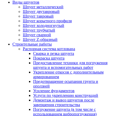
Виды шпунтов
Шпунт металлический
Шпунт двутавровый
Шпунт тавровый
Шпунт корытного профиля
Шпунт холодногнутый
Шпунт трубчатый
Шпунт сварной
Шпунт Z-образный
Строительные работы
Распорная система котлована
Сварка и резка шпунта
Покраска шпунта
Предоставление техники для погружения
шпунта и вспомогательных работ
Укрепление откосов с дополнительным
армированием
Предотвращение осыпания грунта и
оползней
Усиление фундаментов
Услуги по укреплению конструкций
Демонтаж и вывоз шпунтов после
завершения строительства
Погружение шпунта (в том числе с
использованием вибропогружения)