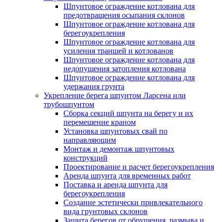
Шпунтовое ограждение котлована для
предотвращения осыпания склонов
Шпунтовое ограждение котлована для
берегоукрепления
Шпунтовое ограждение котлована для
усиления траншей и котлованов
Шпунтовое ограждение котлована для
недопущения затопления котлована
Шпунтовое ограждение котлована для
удержания грунта
Укрепление берега шпунтом Ларсена или
трубошпунтом
Сборка секций шпунта на берегу и их
перемещение краном
Установка шпунтовых свай по
направляющим
Монтаж и демонтаж шпунтовых
конструкций
Проектирование и расчет берегоукрепления
Аренда шпунта для временных работ
Поставка и аренда шпунта для
берегоукрепления
Создание эстетически привлекательного
вида грунтовых склонов
Защита берегов от обрушения, размыва и