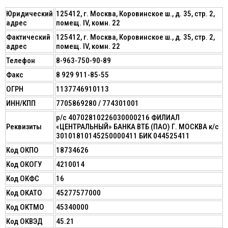
Юридический
125412, г. Москва, Коровинское ш., д. 35, стр. 2,
адрес
помещ. IV, комн. 22
Фактический
125412, г. Москва, Коровинское ш., д. 35, стр. 2,
адрес
помещ. IV, комн. 22
Телефон
8-963-750-90-89
Факс
8 929 911-85-55
ОГРН
1137746910113
ИНН/КПП
7705869280 / 774301001
р/с 40702810226030000216 ФИЛИАЛ
Реквизиты
«ЦЕНТРАЛЬНЫЙ» БАНКА ВТБ (ПАО) Г. МОСКВА к/с
30101810145250000411 БИК 044525411
Код ОКПО
18734626
Код ОКОГУ
4210014
Код ОКФС
16
Код ОКАТО
45277577000
Код ОКТМО
45340000
Код ОКВЭД
45.21