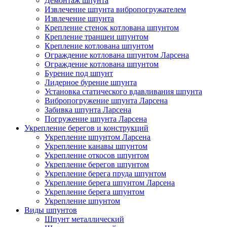
Демонтаж шпунта
Извлечение шпунта вибропогружателем
Извлечение шпунта
Крепление стенок котлована шпунтом
Крепление траншеи шпунтом
Крепление котлована шпунтом
Ограждение котлована шпунтом Ларсена
Ограждение котлована шпунтом
Бурение под шпунт
Лидерное бурение шпунта
Установка статического вдавливания шпунта
Вибропогружение шпунта Ларсена
Забивка шпунта Ларсена
Погружение шпунта Ларсена
Укрепление берегов и конструкций
Укрепление шпунтом Ларсена
Укрепление канавы шпунтом
Укрепление откосов шпунтом
Укрепление берегов шпунтом
Укрепление берега пруда шпунтом
Укрепление берега шпунтом Ларсена
Укрепление берега шпунтом
Укрепление шпунтом
Виды шпунтов
Шпунт металлический