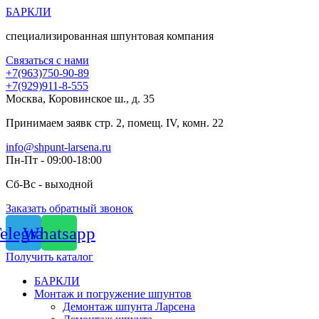
Перейти
БАРКЛИ
к
специализированная шпунтовая компания
содержимому
Связаться с нами
+7(963)750-90-89
+7(929)911-8-555
Москва, Коровинское ш., д. 35
Принимаем заявк стр. 2, помещ. IV, комн. 22
info@shpunt-larsena.ru
Пн-Пт - 09:00-18:00
Сб-Вс - выходной
Заказать обратный звонок
elegram
Whatsapp
Получить каталог
БАРКЛИ
Монтаж и погружение шпунтов
Демонтаж шпунта Ларсена