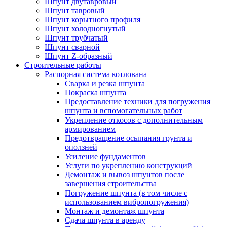
Шпунт двутавровый
Шпунт тавровый
Шпунт корытного профиля
Шпунт холодногнутый
Шпунт трубчатый
Шпунт сварной
Шпунт Z-образный
Строительные работы
Распорная система котлована
Сварка и резка шпунта
Покраска шпунта
Предоставление техники для погружения
шпунта и вспомогательных работ
Укрепление откосов с дополнительным
армированием
Предотвращение осыпания грунта и
оползней
Усиление фундаментов
Услуги по укреплению конструкций
Демонтаж и вывоз шпунтов после
завершения строительства
Погружение шпунта (в том числе с
использованием вибропогружения)
Монтаж и демонтаж шпунта
Сдача шпунта в аренду