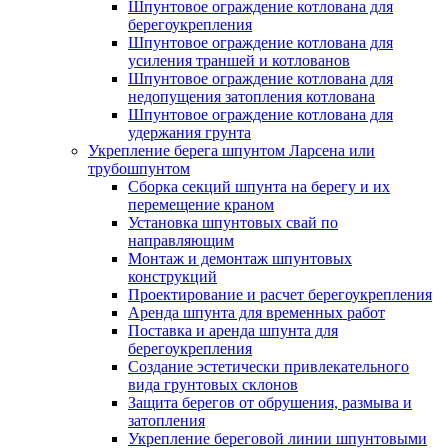
Шпунтовое ограждение котлована для
берегоукрепления
Шпунтовое ограждение котлована для
усиления траншей и котлованов
Шпунтовое ограждение котлована для
недопущения затопления котлована
Шпунтовое ограждение котлована для
удержания грунта
Укрепление берега шпунтом Ларсена или
трубошпунтом
Сборка секций шпунта на берегу и их
перемещение краном
Установка шпунтовых свай по
направляющим
Монтаж и демонтаж шпунтовых
конструкций
Проектирование и расчет берегоукрепления
Аренда шпунта для временных работ
Поставка и аренда шпунта для
берегоукрепления
Создание эстетически привлекательного
вида грунтовых склонов
Защита берегов от обрушения, размыва и
затопления
Укрепление береговой линии шпунтовыми