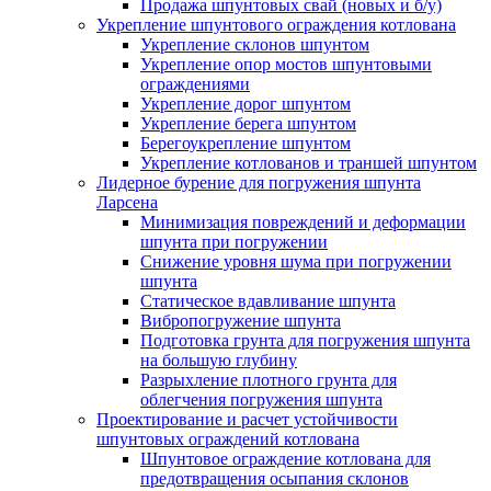
Продажа шпунтовых свай (новых и б/у)
Укрепление шпунтового ограждения котлована
Укрепление склонов шпунтом
Укрепление опор мостов шпунтовыми
ограждениями
Укрепление дорог шпунтом
Укрепление берега шпунтом
Берегоукрепление шпунтом
Укрепление котлованов и траншей шпунтом
Лидерное бурение для погружения шпунта
Ларсена
Минимизация повреждений и деформации
шпунта при погружении
Снижение уровня шума при погружении
шпунта
Статическое вдавливание шпунта
Вибропогружение шпунта
Подготовка грунта для погружения шпунта
на большую глубину
Разрыхление плотного грунта для
облегчения погружения шпунта
Проектирование и расчет устойчивости
шпунтовых ограждений котлована
Шпунтовое ограждение котлована для
предотвращения осыпания склонов