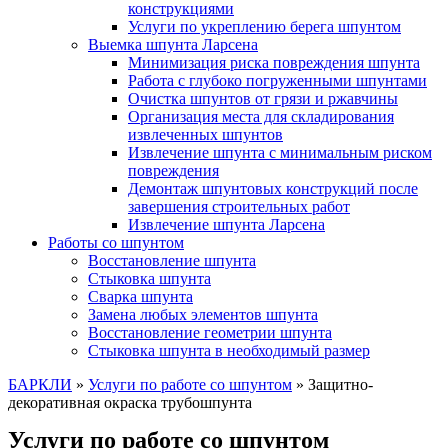
конструкциями
Услуги по укреплению берега шпунтом
Выемка шпунта Ларсена
Минимизация риска повреждения шпунта
Работа с глубоко погруженными шпунтами
Очистка шпунтов от грязи и ржавчины
Организация места для складирования
извлеченных шпунтов
Извлечение шпунта с минимальным риском
повреждения
Демонтаж шпунтовых конструкций после
завершения строительных работ
Извлечение шпунта Ларсена
Работы со шпунтом
Восстановление шпунта
Стыковка шпунта
Сварка шпунта
Замена любых элементов шпунта
Восстановление геометрии шпунта
Стыковка шпунта в необходимый размер
БАРКЛИ
»
Услуги по работе со шпунтом
»
Защитно-
декоративная окраска трубошпунта
Услуги по работе со шпунтом