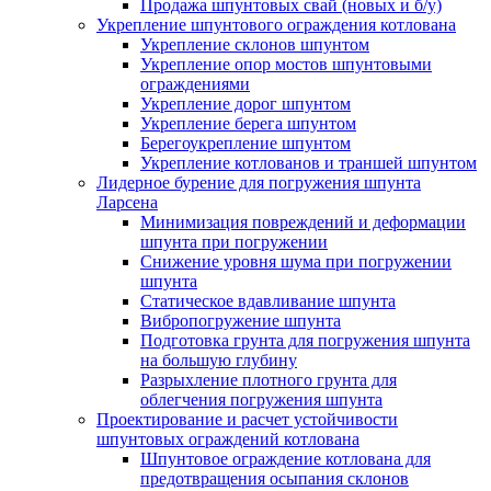
Продажа шпунтовых свай (новых и б/у)
Укрепление шпунтового ограждения котлована
Укрепление склонов шпунтом
Укрепление опор мостов шпунтовыми
ограждениями
Укрепление дорог шпунтом
Укрепление берега шпунтом
Берегоукрепление шпунтом
Укрепление котлованов и траншей шпунтом
Лидерное бурение для погружения шпунта
Ларсена
Минимизация повреждений и деформации
шпунта при погружении
Снижение уровня шума при погружении
шпунта
Статическое вдавливание шпунта
Вибропогружение шпунта
Подготовка грунта для погружения шпунта
на большую глубину
Разрыхление плотного грунта для
облегчения погружения шпунта
Проектирование и расчет устойчивости
шпунтовых ограждений котлована
Шпунтовое ограждение котлована для
предотвращения осыпания склонов