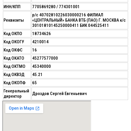
ИНН/КПП
7705869280 / 774301001
р/с 40702810226030000216 ФИЛИАЛ
Реквизиты
«ЦЕНТРАЛЬНЫЙ» БАНКА ВТБ (ПАО) Г. МОСКВА к/с
30101810145250000411 БИК 044525411
Код ОКПО
18734626
Код ОКОГУ
4210014
Код ОКФС
16
Код ОКАТО
45277577000
Код ОКТМО
45340000
Код ОКВЭД
45.21
Код ОКОПФ
65
Генеральный
Дроздов Сергей Евгеньевич
директор