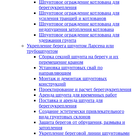
Шпунтовое ограждение котлована для
берегоукрепления
Шпунтовое ограждение котлована для
усиления траншей и котлованов
Шпунтовое ограждение котлована для
недопущения затопления котлована
Шпунтовое ограждение котлована для
удержания грунта
Укрепление берега шпунтом Ларсена или
трубошпунтом
Сборка секций шпунта на берегу и их
перемещение краном
Установка шпунтовых свай по
направляющим
Монтаж и демонтаж шпунтовых
конструкций
Проектирование и расчет берегоукрепления
Аренда шпунта для временных работ
Поставка и аренда шпунта для
берегоукрепления
Создание эстетически привлекательного
вида грунтовых склонов
Защита берегов от обрушения, размыва и
затопления
Укрепление береговой линии шпунтовыми