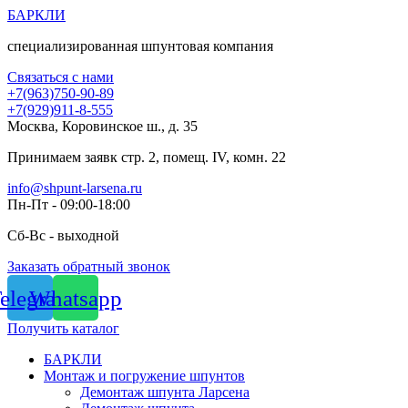
Перейти
БАРКЛИ
к
специализированная шпунтовая компания
содержимому
Связаться с нами
+7(963)750-90-89
+7(929)911-8-555
Москва, Коровинское ш., д. 35
Принимаем заявк стр. 2, помещ. IV, комн. 22
info@shpunt-larsena.ru
Пн-Пт - 09:00-18:00
Сб-Вс - выходной
Заказать обратный звонок
elegram
Whatsapp
Получить каталог
БАРКЛИ
Монтаж и погружение шпунтов
Демонтаж шпунта Ларсена