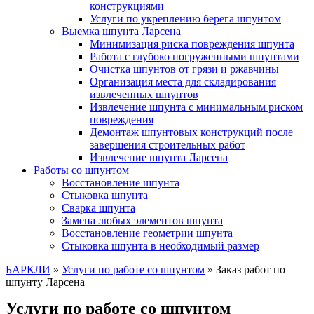
конструкциями
Услуги по укреплению берега шпунтом
Выемка шпунта Ларсена
Минимизация риска повреждения шпунта
Работа с глубоко погруженными шпунтами
Очистка шпунтов от грязи и ржавчины
Организация места для складирования
извлеченных шпунтов
Извлечение шпунта с минимальным риском
повреждения
Демонтаж шпунтовых конструкций после
завершения строительных работ
Извлечение шпунта Ларсена
Работы со шпунтом
Восстановление шпунта
Стыковка шпунта
Сварка шпунта
Замена любых элементов шпунта
Восстановление геометрии шпунта
Стыковка шпунта в необходимый размер
БАРКЛИ
»
Услуги по работе со шпунтом
»
Заказ работ по
шпунту Ларсена
Услуги по работе со шпунтом