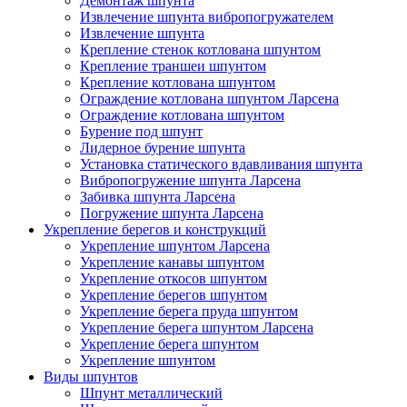
Демонтаж шпунта
Извлечение шпунта вибропогружателем
Извлечение шпунта
Крепление стенок котлована шпунтом
Крепление траншеи шпунтом
Крепление котлована шпунтом
Ограждение котлована шпунтом Ларсена
Ограждение котлована шпунтом
Бурение под шпунт
Лидерное бурение шпунта
Установка статического вдавливания шпунта
Вибропогружение шпунта Ларсена
Забивка шпунта Ларсена
Погружение шпунта Ларсена
Укрепление берегов и конструкций
Укрепление шпунтом Ларсена
Укрепление канавы шпунтом
Укрепление откосов шпунтом
Укрепление берегов шпунтом
Укрепление берега пруда шпунтом
Укрепление берега шпунтом Ларсена
Укрепление берега шпунтом
Укрепление шпунтом
Виды шпунтов
Шпунт металлический