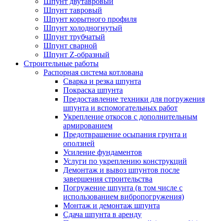
Шпунт двутавровый
Шпунт тавровый
Шпунт корытного профиля
Шпунт холодногнутый
Шпунт трубчатый
Шпунт сварной
Шпунт Z-образный
Строительные работы
Распорная система котлована
Сварка и резка шпунта
Покраска шпунта
Предоставление техники для погружения
шпунта и вспомогательных работ
Укрепление откосов с дополнительным
армированием
Предотвращение осыпания грунта и
оползней
Усиление фундаментов
Услуги по укреплению конструкций
Демонтаж и вывоз шпунтов после
завершения строительства
Погружение шпунта (в том числе с
использованием вибропогружения)
Монтаж и демонтаж шпунта
Сдача шпунта в аренду