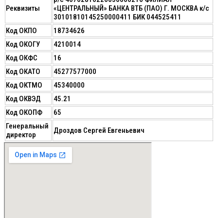
Реквизиты
«ЦЕНТРАЛЬНЫЙ» БАНКА ВТБ (ПАО) Г. МОСКВА к/с
30101810145250000411 БИК 044525411
Код ОКПО
18734626
Код ОКОГУ
4210014
Код ОКФС
16
Код ОКАТО
45277577000
Код ОКТМО
45340000
Код ОКВЭД
45.21
Код ОКОПФ
65
Генеральный
Дроздов Сергей Евгеньевич
директор