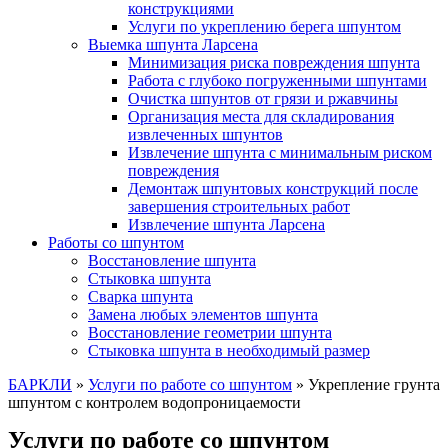
конструкциями
Услуги по укреплению берега шпунтом
Выемка шпунта Ларсена
Минимизация риска повреждения шпунта
Работа с глубоко погруженными шпунтами
Очистка шпунтов от грязи и ржавчины
Организация места для складирования
извлеченных шпунтов
Извлечение шпунта с минимальным риском
повреждения
Демонтаж шпунтовых конструкций после
завершения строительных работ
Извлечение шпунта Ларсена
Работы со шпунтом
Восстановление шпунта
Стыковка шпунта
Сварка шпунта
Замена любых элементов шпунта
Восстановление геометрии шпунта
Стыковка шпунта в необходимый размер
БАРКЛИ
»
Услуги по работе со шпунтом
»
Укрепление грунта
шпунтом с контролем водопроницаемости
Услуги по работе со шпунтом