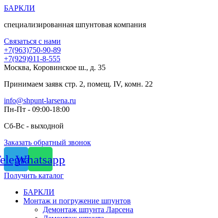
Перейти
БАРКЛИ
к
специализированная шпунтовая компания
содержимому
Связаться с нами
+7(963)750-90-89
+7(929)911-8-555
Москва, Коровинское ш., д. 35
Принимаем заявк стр. 2, помещ. IV, комн. 22
info@shpunt-larsena.ru
Пн-Пт - 09:00-18:00
Сб-Вс - выходной
Заказать обратный звонок
elegram
Whatsapp
Получить каталог
БАРКЛИ
Монтаж и погружение шпунтов
Демонтаж шпунта Ларсена