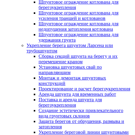
Шпунтовое ограждение котлована для
берегоукрепления
Шпунтовое ограждение котлована для
усиления траншей и котлованов
Шпунтовое ограждение котлована для
недопущения затопления котлована
Шпунтовое ограждение котлована для
удержания грунта
Укрепление берега шпунтом Ларсена или
трубошпунтом
Сборка секций шпунта на берегу и их
перемещение краном
Установка шпунтовых свай по
направляющим
Монтаж и демонтаж шпунтовых
конструкций
Проектирование и расчет берегоукрепления
Аренда шпунта для временных работ
Поставка и аренда шпунта для
берегоукрепления
Создание эстетически привлекательного
вида грунтовых склонов
Защита берегов от обрушения, размыва и
затопления
Укрепление береговой линии шпунтовыми