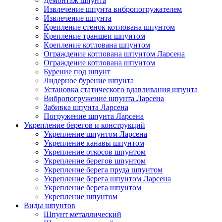
Демонтаж шпунта
Извлечение шпунта вибропогружателем
Извлечение шпунта
Крепление стенок котлована шпунтом
Крепление траншеи шпунтом
Крепление котлована шпунтом
Ограждение котлована шпунтом Ларсена
Ограждение котлована шпунтом
Бурение под шпунт
Лидерное бурение шпунта
Установка статического вдавливания шпунта
Вибропогружение шпунта Ларсена
Забивка шпунта Ларсена
Погружение шпунта Ларсена
Укрепление берегов и конструкций
Укрепление шпунтом Ларсена
Укрепление канавы шпунтом
Укрепление откосов шпунтом
Укрепление берегов шпунтом
Укрепление берега пруда шпунтом
Укрепление берега шпунтом Ларсена
Укрепление берега шпунтом
Укрепление шпунтом
Виды шпунтов
Шпунт металлический