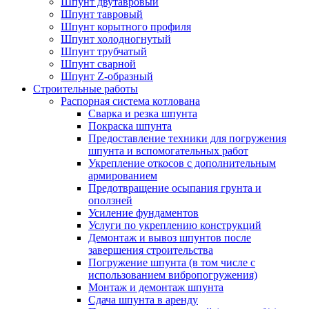
Шпунт двутавровый
Шпунт тавровый
Шпунт корытного профиля
Шпунт холодногнутый
Шпунт трубчатый
Шпунт сварной
Шпунт Z-образный
Строительные работы
Распорная система котлована
Сварка и резка шпунта
Покраска шпунта
Предоставление техники для погружения
шпунта и вспомогательных работ
Укрепление откосов с дополнительным
армированием
Предотвращение осыпания грунта и
оползней
Усиление фундаментов
Услуги по укреплению конструкций
Демонтаж и вывоз шпунтов после
завершения строительства
Погружение шпунта (в том числе с
использованием вибропогружения)
Монтаж и демонтаж шпунта
Сдача шпунта в аренду