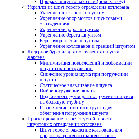
Продажа шпунтовых свай (новых и б/у)
Укрепление шпунтового ограждения котлована
Укрепление склонов шпунтом
Укрепление опор мостов шпунтовыми
ограждениями
Укрепление дорог шпунтом
Укрепление берега шпунтом
Берегоукрепление шпунтом
Укрепление котлованов и траншей шпунтом
Лидерное бурение для погружения шпунта
Ларсена
Минимизация повреждений и деформации
шпунта при погружении
Снижение уровня шума при погружении
шпунта
Статическое вдавливание шпунта
Вибропогружение шпунта
Подготовка грунта для погружения шпунта
на большую глубину
Разрыхление плотного грунта для
облегчения погружения шпунта
Проектирование и расчет устойчивости
шпунтовых ограждений котлована
Шпунтовое ограждение котлована для
предотвращения осыпания склонов