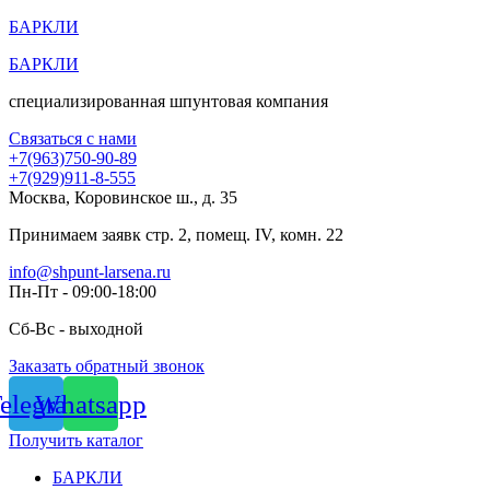
Перейти
БАРКЛИ
к
БАРКЛИ
содержимому
специализированная шпунтовая компания
Связаться с нами
+7(963)750-90-89
+7(929)911-8-555
Москва, Коровинское ш., д. 35
Принимаем заявк стр. 2, помещ. IV, комн. 22
info@shpunt-larsena.ru
Пн-Пт - 09:00-18:00
Сб-Вс - выходной
Заказать обратный звонок
elegram
Whatsapp
Получить каталог
БАРКЛИ