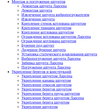
Монтаж и погружение шпунтов
Демонтаж шпунта Ларсена
Демонтаж шпунта
Извлечение шпунта вибропогружателем
Извлечение шпунта
Крепление стенок котлована шпунтом
Крепление траншеи шпунтом
Крепление котлована шпунтом
Ограждение котлована шпунтом Ларсена
Ограждение котлована шпунтом
Бурение под шпунт
Лидерное бурение шпунта
Установка статического вдавливания шпунта
Вибропогружение шпунта Ларсена
Забивка шпунта Ларсена
Погружение шпунта Ларсена
Укрепление берегов и конструкций
Укрепление шпунтом Ларсена
Укрепление канавы шпунтом
Укрепление откосов шпунтом
Укрепление берегов шпунтом
Укрепление берега пруда шпунтом
Укрепление берега шпунтом Ларсена
Укрепление берега шпунтом
Укрепление шпунтом