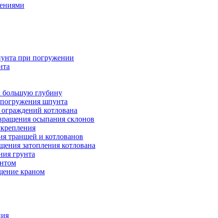
дениями
унта при погружении
нта
а большую глубину
я погружения шпунта
 ограждений котлована
вращения осыпания склонов
укрепления
ия траншей и котлованов
щения затопления котлована
ния грунта
унтом
ещение краном
ния