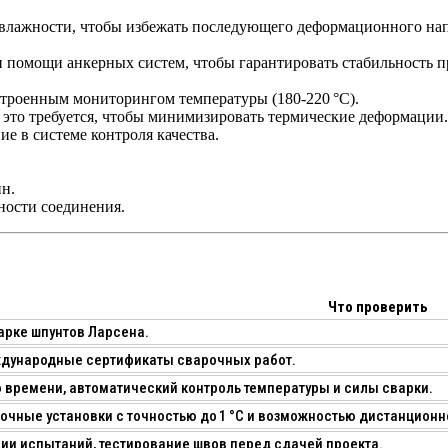
ь влажности, чтобы избежать последующего деформационного на
и помощи анкерных систем, чтобы гарантировать стабильность п
троенным мониторингом температуры (180‑220 °C).
это требуется, чтобы минимизировать термические деформации.
е в системе контроля качества.
н.
ности соединения.
Что проверить
арке шпунтов Ларсена.
еждународные сертификаты сварочных работ.
 времени, автоматический контроль температуры и силы сварки.
чные установки с точностью до 1 °C и возможностью дистанционн
ии испытаний, тестирование швов перед сдачей проекта.