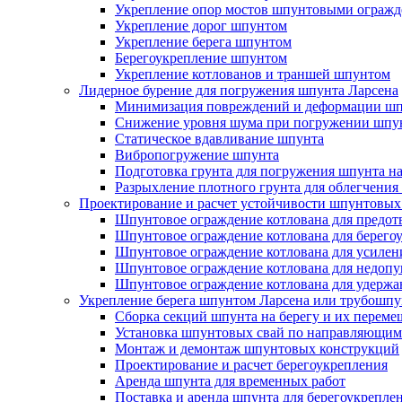
Укрепление опор мостов шпунтовыми ограж
Укрепление дорог шпунтом
Укрепление берега шпунтом
Берегоукрепление шпунтом
Укрепление котлованов и траншей шпунтом
Лидерное бурение для погружения шпунта Ларсена
Минимизация повреждений и деформации шп
Снижение уровня шума при погружении шпу
Статическое вдавливание шпунта
Вибропогружение шпунта
Подготовка грунта для погружения шпунта н
Разрыхление плотного грунта для облегчени
Проектирование и расчет устойчивости шпунтовых
Шпунтовое ограждение котлована для предот
Шпунтовое ограждение котлована для берего
Шпунтовое ограждение котлована для усилен
Шпунтовое ограждение котлована для недопу
Шпунтовое ограждение котлована для удержа
Укрепление берега шпунтом Ларсена или трубошп
Сборка секций шпунта на берегу и их перем
Установка шпунтовых свай по направляющим
Монтаж и демонтаж шпунтовых конструкций
Проектирование и расчет берегоукрепления
Аренда шпунта для временных работ
Поставка и аренда шпунта для берегоукрепле