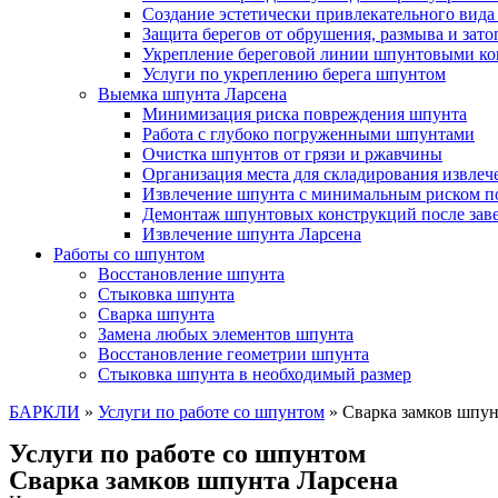
Создание эстетически привлекательного вида
Защита берегов от обрушения, размыва и зат
Укрепление береговой линии шпунтовыми к
Услуги по укреплению берега шпунтом
Выемка шпунта Ларсена
Минимизация риска повреждения шпунта
Работа с глубоко погруженными шпунтами
Очистка шпунтов от грязи и ржавчины
Организация места для складирования извле
Извлечение шпунта с минимальным риском п
Демонтаж шпунтовых конструкций после зав
Извлечение шпунта Ларсена
Работы со шпунтом
Восстановление шпунта
Стыковка шпунта
Сварка шпунта
Замена любых элементов шпунта
Восстановление геометрии шпунта
Стыковка шпунта в необходимый размер
БАРКЛИ
»
Услуги по работе со шпунтом
»
Сварка замков шпун
Услуги по работе со шпунтом
Сварка замков шпунта Ларсена