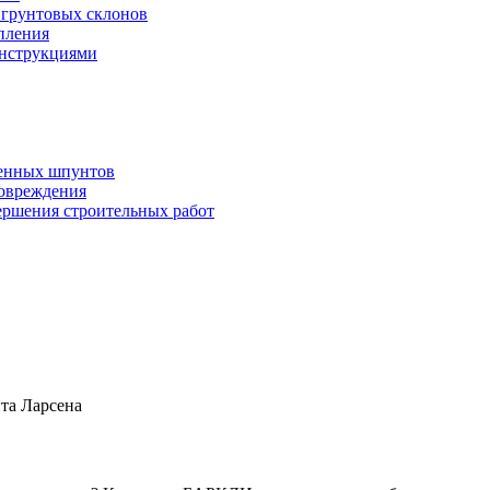
 грунтовых склонов
опления
онструкциями
ченных шпунтов
овреждения
ершения строительных работ
та Ларсена