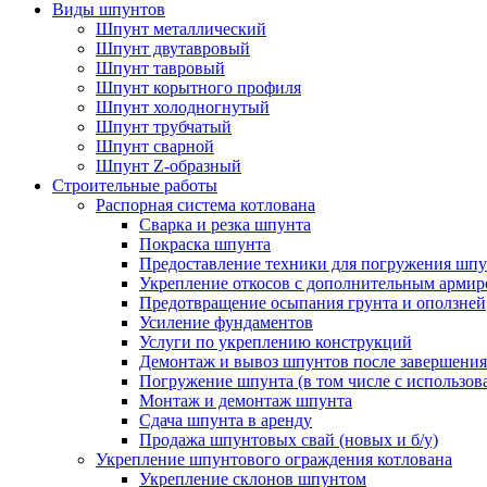
Виды шпунтов
Шпунт металлический
Шпунт двутавровый
Шпунт тавровый
Шпунт корытного профиля
Шпунт холодногнутый
Шпунт трубчатый
Шпунт сварной
Шпунт Z-образный
Строительные работы
Распорная система котлована
Сварка и резка шпунта
Покраска шпунта
Предоставление техники для погружения шпу
Укрепление откосов с дополнительным арми
Предотвращение осыпания грунта и оползней
Усиление фундаментов
Услуги по укреплению конструкций
Демонтаж и вывоз шпунтов после завершения
Погружение шпунта (в том числе с использо
Монтаж и демонтаж шпунта
Сдача шпунта в аренду
Продажа шпунтовых свай (новых и б/у)
Укрепление шпунтового ограждения котлована
Укрепление склонов шпунтом