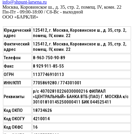
info@shpunt-larsena.ru
Москва, Коровинское ш., д. 35, стр. 2, помещ. IV, комн. 22
Пн-Пт - 09:00-18:00 / Сб-Вс - выходной
ООО «БАРКЛИ»
Юридический
125412, г. Москва, Коровинское ш., д. 35, стр. 2,
адрес
помещ. IV, комн. 22
Фактический
125412, г. Москва, Коровинское ш., д. 35, стр. 2,
адрес
помещ. IV, комн. 22
Телефон
8-963-750-90-89
Факс
8 929 911-85-55
ОГРН
1137746910113
ИНН/КПП
7705869280 / 774301001
р/с 40702810226030000216 ФИЛИАЛ
Реквизиты
«ЦЕНТРАЛЬНЫЙ» БАНКА ВТБ (ПАО) Г. МОСКВА к/с
30101810145250000411 БИК 044525411
Код ОКПО
18734626
Код ОКОГУ
4210014
Код ОКФС
16