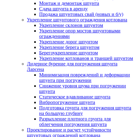
Монтаж и демонтаж шпунта
Сдача шпунта в аренду
Продажа шпунтовых свай (новых и б/у)
Укрепление шпунтового ограждения котлована
Укрепление склонов шпунтом
Укрепление опор мостов шпунтовыми
ограждениями
Укрепление дорог шпунтом
Укрепление берега шпунтом
Берегоукрепление шпунтом
Укрепление котлованов и траншей шпунтом
Лидерное бурение для погружения шпунта
Ларсена
Минимизация повреждений и деформации
шпунта при погружении
Снижение уровня шума при погружении
шпунта
Статическое вдавливание шпунта
Вибропогружение шпунта
Подготовка грунта для погружения шпунта
на большую глубину
Разрыхление плотного грунта для
облегчения погружения шпунта
Проектирование и расчет устойчивости
шпунтовых ограждений котлована