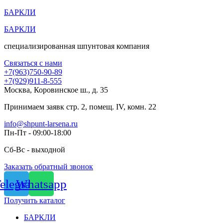
Перейти
БАРКЛИ
к
БАРКЛИ
содержимому
специализированная шпунтовая компания
Связаться с нами
+7(963)750-90-89
+7(929)911-8-555
Москва, Коровинское ш., д. 35
Принимаем заявк стр. 2, помещ. IV, комн. 22
info@shpunt-larsena.ru
Пн-Пт - 09:00-18:00
Сб-Вс - выходной
Заказать обратный звонок
elegram
Whatsapp
Получить каталог
БАРКЛИ