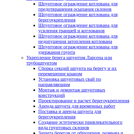
Шпунтовое ограждение котлована для
предотвращения осыпания склонов
Шпунтовое ограждение котлована для
берегоукрепления
Шпунтовое ограждение котлована для
усиления траншей и котлованов
Шпунтовое ограждение котлована для
недопущения затопления котлована
Шпунтовое ограждение котлована для
удержания грунта
Укрепление берега шпунтом Ларсена или
трубошпунтом
Сборка секций шпунта на берегу и их
перемещение краном
Установка шпунтовых свай по
направляющим
Монтаж и демонтаж шпунтовых
конструкций
Проектирование и расчет берегоукрепления
Аренда шпунта для временных работ
Поставка и аренда шпунта для
берегоукрепления
Создание эстетически привлекательного
вида грунтовых склонов
Защита берегов от обрушения, размыва и