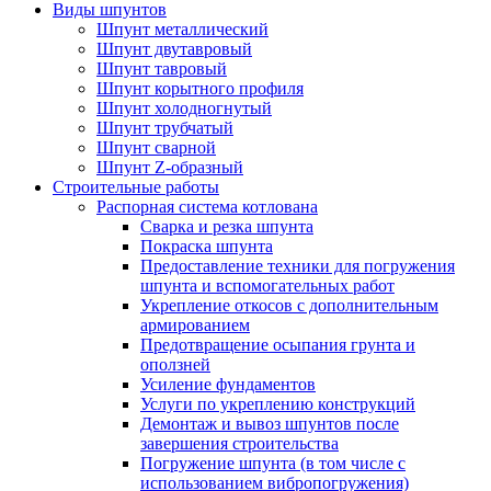
Виды шпунтов
Шпунт металлический
Шпунт двутавровый
Шпунт тавровый
Шпунт корытного профиля
Шпунт холодногнутый
Шпунт трубчатый
Шпунт сварной
Шпунт Z-образный
Строительные работы
Распорная система котлована
Сварка и резка шпунта
Покраска шпунта
Предоставление техники для погружения
шпунта и вспомогательных работ
Укрепление откосов с дополнительным
армированием
Предотвращение осыпания грунта и
оползней
Усиление фундаментов
Услуги по укреплению конструкций
Демонтаж и вывоз шпунтов после
завершения строительства
Погружение шпунта (в том числе с
использованием вибропогружения)