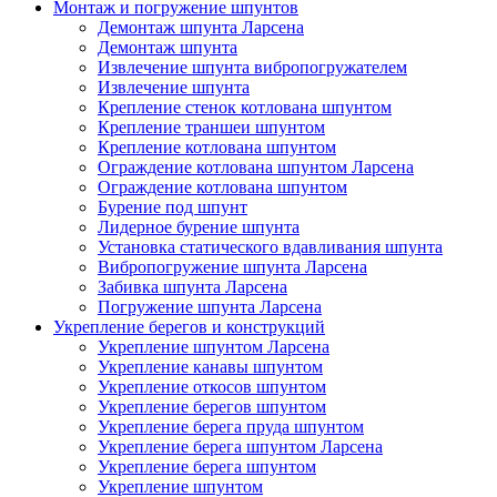
Монтаж и погружение шпунтов
Демонтаж шпунта Ларсена
Демонтаж шпунта
Извлечение шпунта вибропогружателем
Извлечение шпунта
Крепление стенок котлована шпунтом
Крепление траншеи шпунтом
Крепление котлована шпунтом
Ограждение котлована шпунтом Ларсена
Ограждение котлована шпунтом
Бурение под шпунт
Лидерное бурение шпунта
Установка статического вдавливания шпунта
Вибропогружение шпунта Ларсена
Забивка шпунта Ларсена
Погружение шпунта Ларсена
Укрепление берегов и конструкций
Укрепление шпунтом Ларсена
Укрепление канавы шпунтом
Укрепление откосов шпунтом
Укрепление берегов шпунтом
Укрепление берега пруда шпунтом
Укрепление берега шпунтом Ларсена
Укрепление берега шпунтом
Укрепление шпунтом