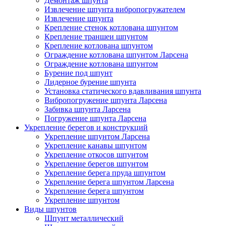
Демонтаж шпунта
Извлечение шпунта вибропогружателем
Извлечение шпунта
Крепление стенок котлована шпунтом
Крепление траншеи шпунтом
Крепление котлована шпунтом
Ограждение котлована шпунтом Ларсена
Ограждение котлована шпунтом
Бурение под шпунт
Лидерное бурение шпунта
Установка статического вдавливания шпунта
Вибропогружение шпунта Ларсена
Забивка шпунта Ларсена
Погружение шпунта Ларсена
Укрепление берегов и конструкций
Укрепление шпунтом Ларсена
Укрепление канавы шпунтом
Укрепление откосов шпунтом
Укрепление берегов шпунтом
Укрепление берега пруда шпунтом
Укрепление берега шпунтом Ларсена
Укрепление берега шпунтом
Укрепление шпунтом
Виды шпунтов
Шпунт металлический