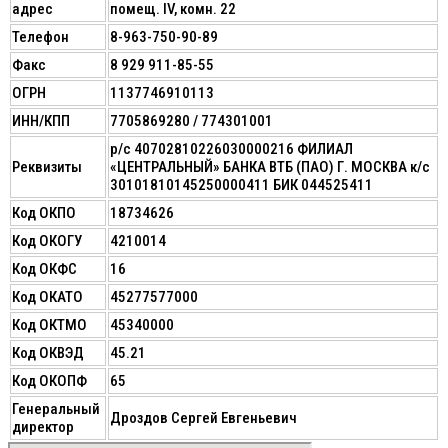
адрес
помещ. IV, комн. 22
Телефон
8-963-750-90-89
Факс
8 929 911-85-55
ОГРН
1137746910113
ИНН/КПП
7705869280 / 774301001
р/с 40702810226030000216 ФИЛИАЛ
Реквизиты
«ЦЕНТРАЛЬНЫЙ» БАНКА ВТБ (ПАО) Г. МОСКВА к/с
30101810145250000411 БИК 044525411
Код ОКПО
18734626
Код ОКОГУ
4210014
Код ОКФС
16
Код ОКАТО
45277577000
Код ОКТМО
45340000
Код ОКВЭД
45.21
Код ОКОПФ
65
Генеральный
Дроздов Сергей Евгеньевич
директор