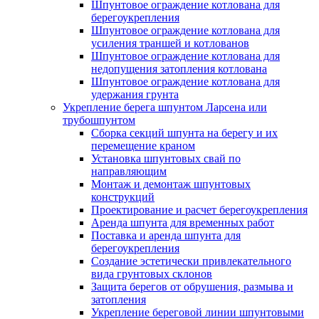
Шпунтовое ограждение котлована для
берегоукрепления
Шпунтовое ограждение котлована для
усиления траншей и котлованов
Шпунтовое ограждение котлована для
недопущения затопления котлована
Шпунтовое ограждение котлована для
удержания грунта
Укрепление берега шпунтом Ларсена или
трубошпунтом
Сборка секций шпунта на берегу и их
перемещение краном
Установка шпунтовых свай по
направляющим
Монтаж и демонтаж шпунтовых
конструкций
Проектирование и расчет берегоукрепления
Аренда шпунта для временных работ
Поставка и аренда шпунта для
берегоукрепления
Создание эстетически привлекательного
вида грунтовых склонов
Защита берегов от обрушения, размыва и
затопления
Укрепление береговой линии шпунтовыми