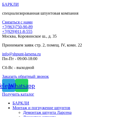
Перейти
БАРКЛИ
к
специализированная шпунтовая компания
содержимому
Связаться с нами
+7(963)750-90-89
+7(929)911-8-555
Москва, Коровинское ш., д. 35
Принимаем заявк стр. 2, помещ. IV, комн. 22
info@shpunt-larsena.ru
Пн-Пт - 09:00-18:00
Сб-Вс - выходной
Заказать обратный звонок
elegram
Whatsapp
Получить каталог
БАРКЛИ
Монтаж и погружение шпунтов
Демонтаж шпунта Ларсена