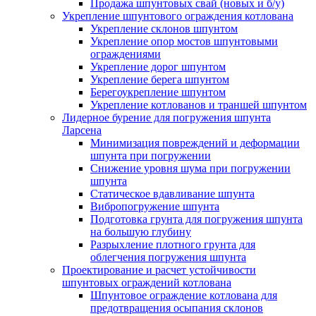
Продажа шпунтовых свай (новых и б/у)
Укрепление шпунтового ограждения котлована
Укрепление склонов шпунтом
Укрепление опор мостов шпунтовыми
ограждениями
Укрепление дорог шпунтом
Укрепление берега шпунтом
Берегоукрепление шпунтом
Укрепление котлованов и траншей шпунтом
Лидерное бурение для погружения шпунта
Ларсена
Минимизация повреждений и деформации
шпунта при погружении
Снижение уровня шума при погружении
шпунта
Статическое вдавливание шпунта
Вибропогружение шпунта
Подготовка грунта для погружения шпунта
на большую глубину
Разрыхление плотного грунта для
облегчения погружения шпунта
Проектирование и расчет устойчивости
шпунтовых ограждений котлована
Шпунтовое ограждение котлована для
предотвращения осыпания склонов