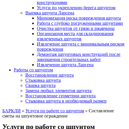
конструкциями
Услуги по укреплению берега шпунтом
Выемка шпунта Ларсена
Минимизация риска повреждения шпунта
Работа с глубоко погруженными шпунтами
Очистка шпунтов от грязи и ржавчины
Организация места для складирования
извлеченных шпунтов
Извлечение шпунта с минимальным риском
повреждения
Демонтаж шпунтовых конструкций после
завершения строительных работ
Извлечение шпунта Ларсена
Работы со шпунтом
Восстановление шпунта
Стыковка шпунта
Сварка шпунта
Замена любых элементов шпунта
Восстановление геометрии шпунта
Стыковка шпунта в необходимый размер
БАРКЛИ
»
Услуги по работе со шпунтом
»
Составление
сметы на шпунтовое ограждение
Услуги по работе со шпунтом