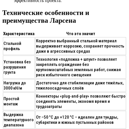
эффективность проекта.
Технические особенности и
преимущества Ларсена
Характеристика
Что это значит
Корректно выбранный стальной материал
Стальной
выдерживает коррозию, сохраняет прочность
профиль
даже в агрессивных средах
Технология «подложка + шпунт» позволяет
Установка без
закреплять ограждение без
разрушения
крупномасштабных земляных работ, снижая
грунта
риск избыточного смещения
Нагрузка до
Достаточно для стабилизации даже тяжёлых,
3000 кН/м
тяжелоосадочных слоёв
Коннекторы «plug‑and‑play» позволяют быстро
Простой
соединять элементы, экономя время и
монтаж
трудозатраты
Выдержка
От –50 °C до +120 °C – идеален для тундры,
температурного
субарктики и южных пустынных районов
диапазона