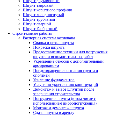
Шпунт двутавровый
Шпунт тавровый
Шпунт корытного профиля
Шпунт холодногнутый
Шпунт трубчатый
Шпунт сварной
Шпунт Z-образный
Строительные работы
Распорная система котлована
Сварка и резка шпунта
Покраска шпунта
Предоставление техники для погружения
шпунта и вспомогательных работ
Укрепление откосов с дополнительным
армированием
Предотвращение осыпания грунта и
оползней
Усиление фундаментов
Услуги по укреплению конструкций
Демонтаж и вывоз шпунтов после
завершения строительства
Погружение шпунта (в том числе с
использованием вибропогружения)
Монтаж и демонтаж шпунта
Сдача шпунта в аренду