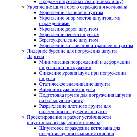
Продажа шпунтовых свай (новых и б/у)
Укрепление шпунтового ограждения котлована
Укрепление склонов шпунтом
Укрепление опор мостов шпунтовыми
ограждениями
Укрепление дорог шпунтом
Укрепление берега шпунтом
Берегоукрепление шпунтом
Укрепление котлованов и траншей шпунтом
Лидерное бурение для погружения шпунта
Ларсена
Минимизация повреждений и деформации
шпунта при погружении
Снижение уровня шума при погружении
шпунта
Статическое вдавливание шпунта
Вибропогружение шпунта
Подготовка грунта для погружения шпунта
на большую глубину
Разрыхление плотного грунта для
облегчения погружения шпунта
Проектирование и расчет устойчивости
шпунтовых ограждений котлована
Шпунтовое ограждение котлована для
предотвращения осыпания склонов