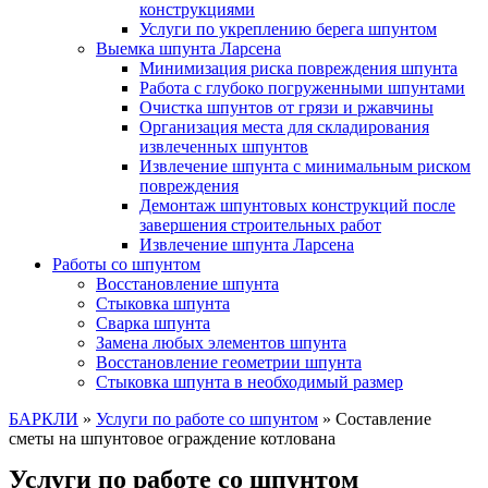
конструкциями
Услуги по укреплению берега шпунтом
Выемка шпунта Ларсена
Минимизация риска повреждения шпунта
Работа с глубоко погруженными шпунтами
Очистка шпунтов от грязи и ржавчины
Организация места для складирования
извлеченных шпунтов
Извлечение шпунта с минимальным риском
повреждения
Демонтаж шпунтовых конструкций после
завершения строительных работ
Извлечение шпунта Ларсена
Работы со шпунтом
Восстановление шпунта
Стыковка шпунта
Сварка шпунта
Замена любых элементов шпунта
Восстановление геометрии шпунта
Стыковка шпунта в необходимый размер
БАРКЛИ
»
Услуги по работе со шпунтом
»
Составление
сметы на шпунтовое ограждение котлована
Услуги по работе со шпунтом