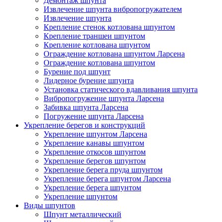
Демонтаж шпунта
Извлечение шпунта вибропогружателем
Извлечение шпунта
Крепление стенок котлована шпунтом
Крепление траншеи шпунтом
Крепление котлована шпунтом
Ограждение котлована шпунтом Ларсена
Ограждение котлована шпунтом
Бурение под шпунт
Лидерное бурение шпунта
Установка статического вдавливания шпунта
Вибропогружение шпунта Ларсена
Забивка шпунта Ларсена
Погружение шпунта Ларсена
Укрепление берегов и конструкций
Укрепление шпунтом Ларсена
Укрепление канавы шпунтом
Укрепление откосов шпунтом
Укрепление берегов шпунтом
Укрепление берега пруда шпунтом
Укрепление берега шпунтом Ларсена
Укрепление берега шпунтом
Укрепление шпунтом
Виды шпунтов
Шпунт металлический