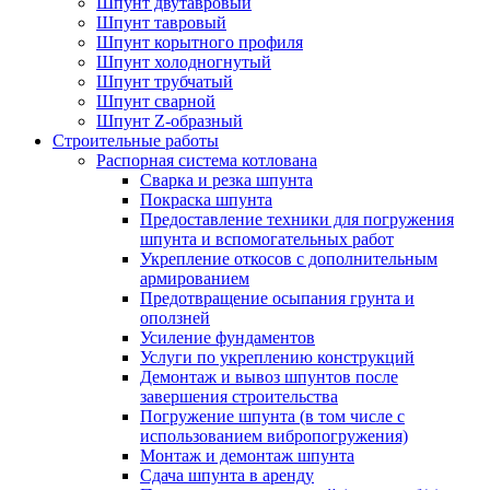
Шпунт двутавровый
Шпунт тавровый
Шпунт корытного профиля
Шпунт холодногнутый
Шпунт трубчатый
Шпунт сварной
Шпунт Z-образный
Строительные работы
Распорная система котлована
Сварка и резка шпунта
Покраска шпунта
Предоставление техники для погружения
шпунта и вспомогательных работ
Укрепление откосов с дополнительным
армированием
Предотвращение осыпания грунта и
оползней
Усиление фундаментов
Услуги по укреплению конструкций
Демонтаж и вывоз шпунтов после
завершения строительства
Погружение шпунта (в том числе с
использованием вибропогружения)
Монтаж и демонтаж шпунта
Сдача шпунта в аренду