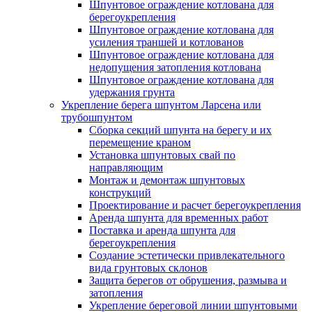
Шпунтовое ограждение котлована для
берегоукрепления
Шпунтовое ограждение котлована для
усиления траншей и котлованов
Шпунтовое ограждение котлована для
недопущения затопления котлована
Шпунтовое ограждение котлована для
удержания грунта
Укрепление берега шпунтом Ларсена или
трубошпунтом
Сборка секций шпунта на берегу и их
перемещение краном
Установка шпунтовых свай по
направляющим
Монтаж и демонтаж шпунтовых
конструкций
Проектирование и расчет берегоукрепления
Аренда шпунта для временных работ
Поставка и аренда шпунта для
берегоукрепления
Создание эстетически привлекательного
вида грунтовых склонов
Защита берегов от обрушения, размыва и
затопления
Укрепление береговой линии шпунтовыми