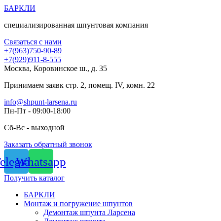
Перейти
БАРКЛИ
к
специализированная шпунтовая компания
содержимому
Связаться с нами
+7(963)750-90-89
+7(929)911-8-555
Москва, Коровинское ш., д. 35
Принимаем заявк стр. 2, помещ. IV, комн. 22
info@shpunt-larsena.ru
Пн-Пт - 09:00-18:00
Сб-Вс - выходной
Заказать обратный звонок
elegram
Whatsapp
Получить каталог
БАРКЛИ
Монтаж и погружение шпунтов
Демонтаж шпунта Ларсена