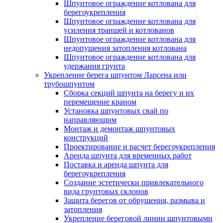
Шпунтовое ограждение котлована для
берегоукрепления
Шпунтовое ограждение котлована для
усиления траншей и котлованов
Шпунтовое ограждение котлована для
недопущения затопления котлована
Шпунтовое ограждение котлована для
удержания грунта
Укрепление берега шпунтом Ларсена или
трубошпунтом
Сборка секций шпунта на берегу и их
перемещение краном
Установка шпунтовых свай по
направляющим
Монтаж и демонтаж шпунтовых
конструкций
Проектирование и расчет берегоукрепления
Аренда шпунта для временных работ
Поставка и аренда шпунта для
берегоукрепления
Создание эстетически привлекательного
вида грунтовых склонов
Защита берегов от обрушения, размыва и
затопления
Укрепление береговой линии шпунтовыми