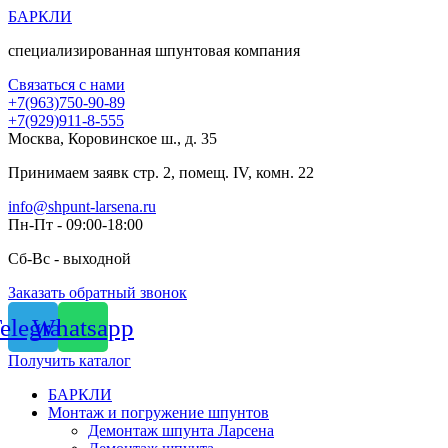
Перейти
БАРКЛИ
к
специализированная шпунтовая компания
содержимому
Связаться с нами
+7(963)750-90-89
+7(929)911-8-555
Москва, Коровинское ш., д. 35
Принимаем заявк стр. 2, помещ. IV, комн. 22
info@shpunt-larsena.ru
Пн-Пт - 09:00-18:00
Сб-Вс - выходной
Заказать обратный звонок
elegram
Whatsapp
Получить каталог
БАРКЛИ
Монтаж и погружение шпунтов
Демонтаж шпунта Ларсена