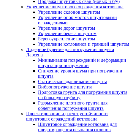
Продажа шпунтовых свай (новых и б/у)
Укрепление шпунтового ограждения котлована
Укрепление склонов шпунтом
Укрепление опор мостов шпунтовыми
ограждениями
Укрепление дорог шпунтом
Укрепление берега шпунтом
Берегоукрепление шпунтом
Укрепление котлованов и траншей шпунтом
Лидерное бурение для погружения шпунта
Ларсена
Минимизация повреждений и деформации
шпунта при погружении
Снижение уровня шума при погружении
шпунта
Статическое вдавливание шпунта
Вибропогружение шпунта
Подготовка грунта для погружения шпунта
на большую глубину
Разрыхление плотного грунта для
облегчения погружения шпунта
Проектирование и расчет устойчивости
шпунтовых ограждений котлована
Шпунтовое ограждение котлована для
предотвращения осыпания склонов