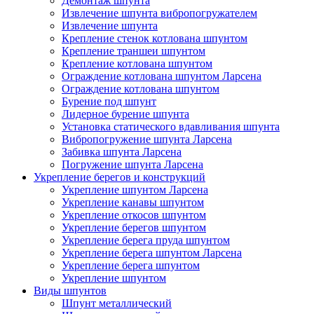
Демонтаж шпунта
Извлечение шпунта вибропогружателем
Извлечение шпунта
Крепление стенок котлована шпунтом
Крепление траншеи шпунтом
Крепление котлована шпунтом
Ограждение котлована шпунтом Ларсена
Ограждение котлована шпунтом
Бурение под шпунт
Лидерное бурение шпунта
Установка статического вдавливания шпунта
Вибропогружение шпунта Ларсена
Забивка шпунта Ларсена
Погружение шпунта Ларсена
Укрепление берегов и конструкций
Укрепление шпунтом Ларсена
Укрепление канавы шпунтом
Укрепление откосов шпунтом
Укрепление берегов шпунтом
Укрепление берега пруда шпунтом
Укрепление берега шпунтом Ларсена
Укрепление берега шпунтом
Укрепление шпунтом
Виды шпунтов
Шпунт металлический