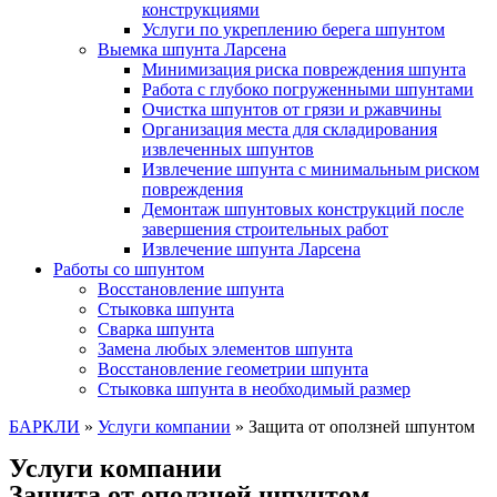
конструкциями
Услуги по укреплению берега шпунтом
Выемка шпунта Ларсена
Минимизация риска повреждения шпунта
Работа с глубоко погруженными шпунтами
Очистка шпунтов от грязи и ржавчины
Организация места для складирования
извлеченных шпунтов
Извлечение шпунта с минимальным риском
повреждения
Демонтаж шпунтовых конструкций после
завершения строительных работ
Извлечение шпунта Ларсена
Работы со шпунтом
Восстановление шпунта
Стыковка шпунта
Сварка шпунта
Замена любых элементов шпунта
Восстановление геометрии шпунта
Стыковка шпунта в необходимый размер
БАРКЛИ
»
Услуги компании
»
Защита от оползней шпунтом
Услуги компании
Защита от оползней шпунтом