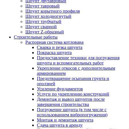
Шпунт двутавровый
Шпунт тавровый
Шпунт корытного профиля
Шпунт холодногнутый
Шпунт трубчатый
Шпунт сварной
Шпунт Z-образный
Строительные работы
Распорная система котлована
Сварка и резка шпунта
Покраска шпунта
Предоставление техники для погружения
шпунта и вспомогательных работ
Укрепление откосов с дополнительным
армированием
Предотвращение осыпания грунта и
оползней
Усиление фундаментов
Услуги по укреплению конструкций
Демонтаж и вывоз шпунтов после
завершения строительства
Погружение шпунта (в том числе с
использованием вибропогружения)
Монтаж и демонтаж шпунта
Сдача шпунта в аренду