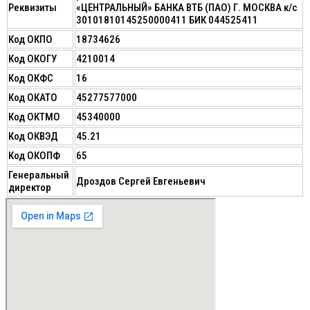
Реквизиты
«ЦЕНТРАЛЬНЫЙ» БАНКА ВТБ (ПАО) Г. МОСКВА к/с
30101810145250000411 БИК 044525411
Код ОКПО
18734626
Код ОКОГУ
4210014
Код ОКФС
16
Код ОКАТО
45277577000
Код ОКТМО
45340000
Код ОКВЭД
45.21
Код ОКОПФ
65
Генеральный
Дроздов Сергей Евгеньевич
директор