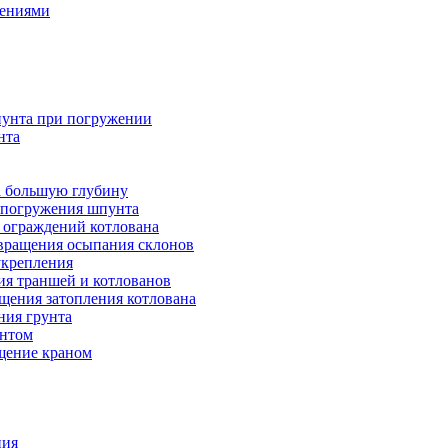
дениями
унта при погружении
нта
а большую глубину
я погружения шпунта
 ограждений котлована
вращения осыпания склонов
укрепления
ия траншей и котлованов
щения затопления котлована
ния грунта
унтом
ещение краном
ния