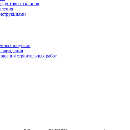
 грунтовых склонов
опления
онструкциями
ченных шпунтов
овреждения
ершения строительных работ