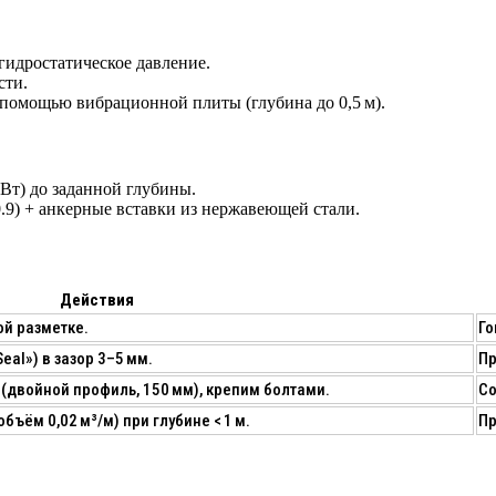
гидростатическое давление.
сти.
с помощью
вибрационной плиты
(глубина до 0,5 м).
Вт) до заданной глубины.
0.9) + анкерные вставки из нержавеющей стали.
Действия
ой разметке.
Го
al») в зазор 3–5 мм.
Пр
(двойной профиль, 150 мм), крепим болтами.
Со
бъём 0,02 м³/м) при глубине < 1 м.
Пр