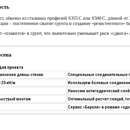
ость
ст, обычно из стальных профилей
S355 С
или
S500 С
, длиной от
укции –
постепенное сжатие грунта
и создание «резистентного» ба
т «плавится» в грунт, что значительно уменьшает риск «сдвига»
сена
для проекта
зменения длины стенки
Специальные
соединительные 
120 кН/м
Используем
болевые соединени
Наносим
антигидрический слой
 быстрый монтаж
Оптимальный расчет секций, то
Сервис «Баркли» в режиме «од