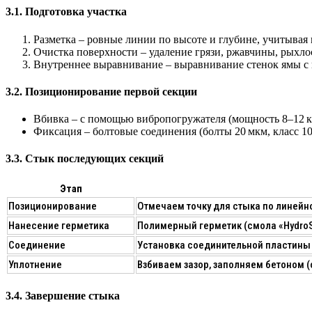
3.1. Подготовка участка
Разметка
– ровные линии по высоте и глубине, учитывая 
Очистка поверхности
– удаление грязи, ржавчины, рыхло
Внутреннее выравнивание
– выравнивание стенок ямы 
3.2. Позиционирование первой секции
Вбивка
– с помощью
вибропогружателя
(мощность 8–12 к
Фиксация
– болтовые соединения (болты 20 мкм, класс 1
3.3. Стык последующих секций
Этап
Позиционирование
Отмечаем точку для стыка по линейн
Нанесение герметика
Полимерный герметик (смола «HydroSe
Соединение
Установка соединительной пластины 
Уплотнение
Взбиваем зазор, заполняем бетоном (о
3.4. Завершение стыка