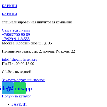
Перейти
БАРКЛИ
к
БАРКЛИ
содержимому
специализированная шпунтовая компания
Связаться с нами
+7(963)750-90-89
+7(929)911-8-555
Москва, Коровинское ш., д. 35
Принимаем заявк стр. 2, помещ. IV, комн. 22
info@shpunt-larsena.ru
Пн-Пт - 09:00-18:00
Сб-Вс - выходной
Заказать обратный звонок
elegram
Whatsapp
Получить каталог
БАРКЛИ