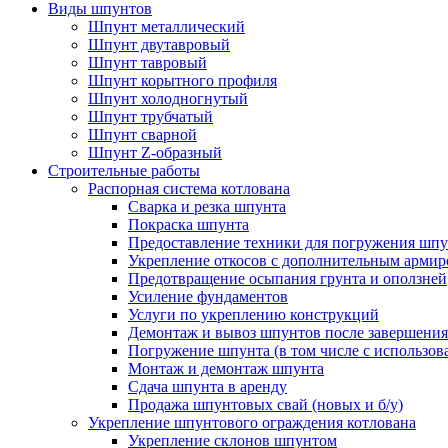
Виды шпунтов
Шпунт металлический
Шпунт двутавровый
Шпунт тавровый
Шпунт корытного профиля
Шпунт холодногнутый
Шпунт трубчатый
Шпунт сварной
Шпунт Z-образный
Строительные работы
Распорная система котлована
Сварка и резка шпунта
Покраска шпунта
Предоставление техники для погружения шпу
Укрепление откосов с дополнительным арми
Предотвращение осыпания грунта и оползней
Усиление фундаментов
Услуги по укреплению конструкций
Демонтаж и вывоз шпунтов после завершения
Погружение шпунта (в том числе с использо
Монтаж и демонтаж шпунта
Сдача шпунта в аренду
Продажа шпунтовых свай (новых и б/у)
Укрепление шпунтового ограждения котлована
Укрепление склонов шпунтом