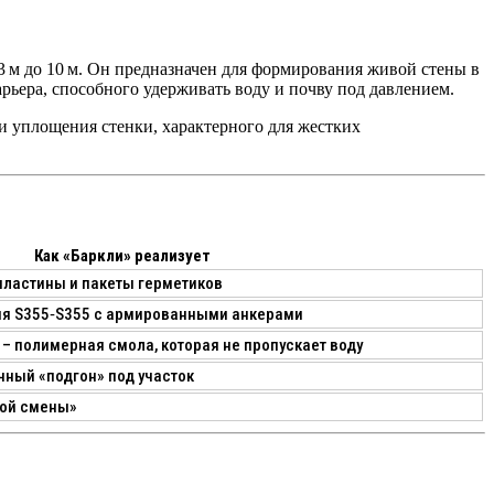
 3 м до 10 м. Он предназначен для формирования
живой стены
в
рьера, способного удерживать воду и почву под давлением.
 и уплощения стенки, характерного для жестких
Как «Баркли» реализует
пластины
и
пакеты герметиков
я S355‑S355
с армированными анкерами
– полимерная смола, которая не пропускает воду
чный «подгон» под участок
ной смены»