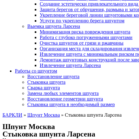
Создание эстетически привлекательного вида
Защита берегов от обрушения, размыва и зат
Укрепление береговой линии шпунтовыми к
Услуги по укреплению берега шпунтом
Выемка шпунта Ларсена
Минимизация риска повреждения шпунта
Работа с глубоко погруженными шпунтами
Очистка шпунтов от грязи и ржавчины
Организация места для складирования извле
Извлечение шпунта с минимальным риском п
Демонтаж шпунтовых конструкций после зав
Извлечение шпунта Ларсена
Работы со шпунтом
Восстановление шпунта
Стыковка шпунта
Сварка шпунта
Замена любых элементов шпунта
Восстановление геометрии шпунта
Стыковка шпунта в необходимый размер
БАРКЛИ
»
Шпунт Москва
»
Стыковка шпунта Ларсена
Шпунт Москва
Стыковка шпунта Ларсена