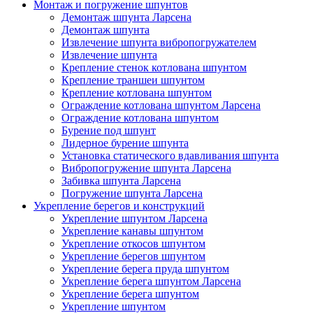
Монтаж и погружение шпунтов
Демонтаж шпунта Ларсена
Демонтаж шпунта
Извлечение шпунта вибропогружателем
Извлечение шпунта
Крепление стенок котлована шпунтом
Крепление траншеи шпунтом
Крепление котлована шпунтом
Ограждение котлована шпунтом Ларсена
Ограждение котлована шпунтом
Бурение под шпунт
Лидерное бурение шпунта
Установка статического вдавливания шпунта
Вибропогружение шпунта Ларсена
Забивка шпунта Ларсена
Погружение шпунта Ларсена
Укрепление берегов и конструкций
Укрепление шпунтом Ларсена
Укрепление канавы шпунтом
Укрепление откосов шпунтом
Укрепление берегов шпунтом
Укрепление берега пруда шпунтом
Укрепление берега шпунтом Ларсена
Укрепление берега шпунтом
Укрепление шпунтом