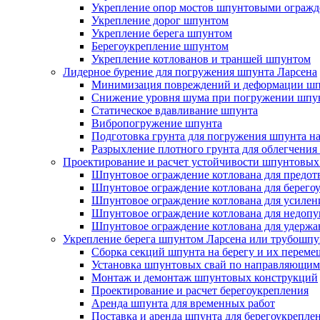
Укрепление опор мостов шпунтовыми ограж
Укрепление дорог шпунтом
Укрепление берега шпунтом
Берегоукрепление шпунтом
Укрепление котлованов и траншей шпунтом
Лидерное бурение для погружения шпунта Ларсена
Минимизация повреждений и деформации шп
Снижение уровня шума при погружении шпу
Статическое вдавливание шпунта
Вибропогружение шпунта
Подготовка грунта для погружения шпунта н
Разрыхление плотного грунта для облегчени
Проектирование и расчет устойчивости шпунтовых
Шпунтовое ограждение котлована для предот
Шпунтовое ограждение котлована для берего
Шпунтовое ограждение котлована для усилен
Шпунтовое ограждение котлована для недопу
Шпунтовое ограждение котлована для удержа
Укрепление берега шпунтом Ларсена или трубошп
Сборка секций шпунта на берегу и их перем
Установка шпунтовых свай по направляющим
Монтаж и демонтаж шпунтовых конструкций
Проектирование и расчет берегоукрепления
Аренда шпунта для временных работ
Поставка и аренда шпунта для берегоукрепле