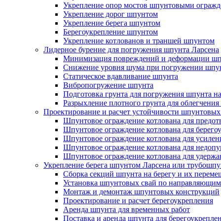
Укрепление опор мостов шпунтовыми ограж
Укрепление дорог шпунтом
Укрепление берега шпунтом
Берегоукрепление шпунтом
Укрепление котлованов и траншей шпунтом
Лидерное бурение для погружения шпунта Ларсена
Минимизация повреждений и деформации шп
Снижение уровня шума при погружении шпу
Статическое вдавливание шпунта
Вибропогружение шпунта
Подготовка грунта для погружения шпунта н
Разрыхление плотного грунта для облегчени
Проектирование и расчет устойчивости шпунтовых
Шпунтовое ограждение котлована для предот
Шпунтовое ограждение котлована для берего
Шпунтовое ограждение котлована для усилен
Шпунтовое ограждение котлована для недопу
Шпунтовое ограждение котлована для удержа
Укрепление берега шпунтом Ларсена или трубошп
Сборка секций шпунта на берегу и их перем
Установка шпунтовых свай по направляющим
Монтаж и демонтаж шпунтовых конструкций
Проектирование и расчет берегоукрепления
Аренда шпунта для временных работ
Поставка и аренда шпунта для берегоукрепле