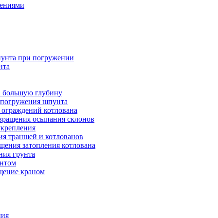
дениями
унта при погружении
нта
а большую глубину
я погружения шпунта
 ограждений котлована
вращения осыпания склонов
укрепления
ия траншей и котлованов
щения затопления котлована
ния грунта
унтом
ещение краном
ния