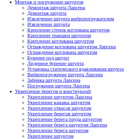
Монтаж и погружение шпунтов
Демонтаж шпунта Ларсена
Демонтаж шпунта
Извлечение шпунта вибропогружателем
Извлечение шпунта
Крепление стенок котлована шпунтом
Крепление траншеи шпунтом
Крепление котлована шпунтом
Ограждение котлована шпунтом Ларсена
Ограждение котлована шпунтом
Бурение под шпунт
Лидерное бурение шпунта
Установка статического вдавливания шпунта
Вибропогружение шпунта Ларсена
Забивка шпунта Ларсена
Погружение шпунта Ларсена
Укрепление берегов и конструкций
Укрепление шпунтом Ларсена
Укрепление канавы шпунтом
Укрепление откосов шпунтом
Укрепление берегов шпунтом
Укрепление берега пруда шпунтом
Укрепление берега шпунтом Ларсена
Укрепление берега шпунтом
Укрепление шпунтом