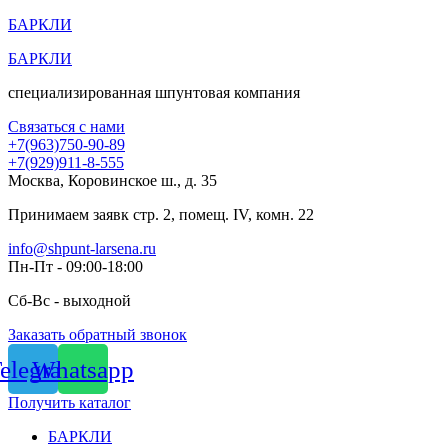
Перейти
БАРКЛИ
к
БАРКЛИ
содержимому
специализированная шпунтовая компания
Связаться с нами
+7(963)750-90-89
+7(929)911-8-555
Москва, Коровинское ш., д. 35
Принимаем заявк стр. 2, помещ. IV, комн. 22
info@shpunt-larsena.ru
Пн-Пт - 09:00-18:00
Сб-Вс - выходной
Заказать обратный звонок
elegram
Whatsapp
Получить каталог
БАРКЛИ