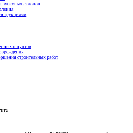
 грунтовых склонов
опления
онструкциями
ченных шпунтов
овреждения
ершения строительных работ
унта