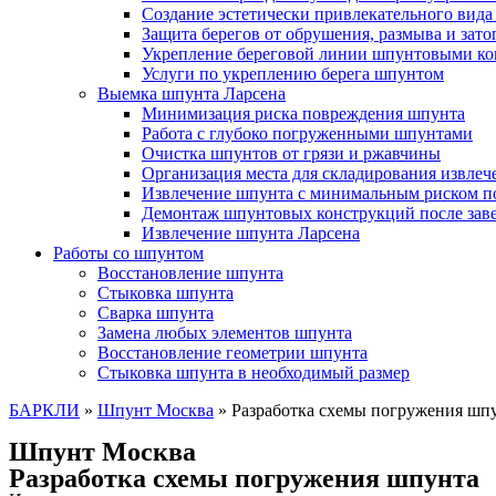
Создание эстетически привлекательного вида
Защита берегов от обрушения, размыва и зат
Укрепление береговой линии шпунтовыми к
Услуги по укреплению берега шпунтом
Выемка шпунта Ларсена
Минимизация риска повреждения шпунта
Работа с глубоко погруженными шпунтами
Очистка шпунтов от грязи и ржавчины
Организация места для складирования извле
Извлечение шпунта с минимальным риском п
Демонтаж шпунтовых конструкций после зав
Извлечение шпунта Ларсена
Работы со шпунтом
Восстановление шпунта
Стыковка шпунта
Сварка шпунта
Замена любых элементов шпунта
Восстановление геометрии шпунта
Стыковка шпунта в необходимый размер
БАРКЛИ
»
Шпунт Москва
»
Разработка схемы погружения шп
Шпунт Москва
Разработка схемы погружения шпунта