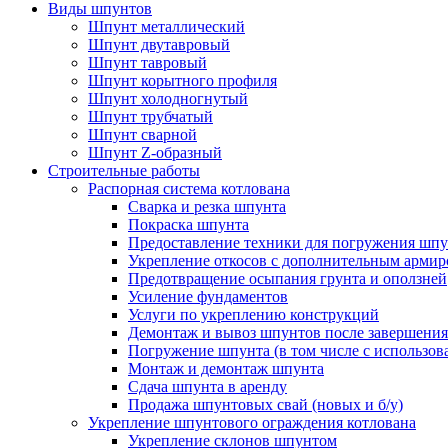
Виды шпунтов
Шпунт металлический
Шпунт двутавровый
Шпунт тавровый
Шпунт корытного профиля
Шпунт холодногнутый
Шпунт трубчатый
Шпунт сварной
Шпунт Z-образный
Строительные работы
Распорная система котлована
Сварка и резка шпунта
Покраска шпунта
Предоставление техники для погружения шпу
Укрепление откосов с дополнительным арми
Предотвращение осыпания грунта и оползней
Усиление фундаментов
Услуги по укреплению конструкций
Демонтаж и вывоз шпунтов после завершения
Погружение шпунта (в том числе с использо
Монтаж и демонтаж шпунта
Сдача шпунта в аренду
Продажа шпунтовых свай (новых и б/у)
Укрепление шпунтового ограждения котлована
Укрепление склонов шпунтом