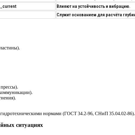
_current
Влияют на устойчивость и вибрацию.
Служит основанием для расчёта глуби
ластины).
прессы).
коммуникации).
тнения).
и
гидротехническими нормами
(ГОСТ 34.2‑96, СНиП 35.04.02‑86).
айных ситуациях