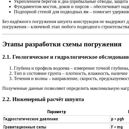
Укреплением берегов и дна
(прибыльные отводы, защита о
Фундаментом мостов, доков и пирсов
– обеспечивает над
Подпорной стеной для подводных ям
– помогает удержив
Без надёжного погружения шпунта конструкция не выдержит д
погружения – ключевой этап любого подводного строительства
Этапы разработки схемы погружения
2.1. Геологическое и гидрологическое обследован
Глубина и профиль водоема
– измерение точной глубины,
Тип и состояние грунта
– плотность, влажность, наличи
Течения и волны
– направление, скорость, предсказуемост
Полученные данные позволяют определить
максимальную наг
2.2. Инженерный расчёт шпунта
Параметр
Гидростатическое давление
p = ρgh
Гравитационные силы
F = mg