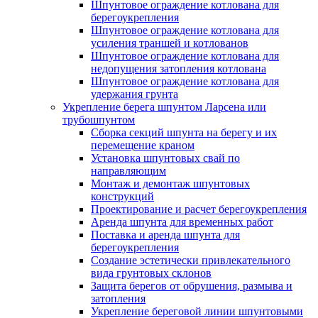
Шпунтовое ограждение котлована для
берегоукрепления
Шпунтовое ограждение котлована для
усиления траншей и котлованов
Шпунтовое ограждение котлована для
недопущения затопления котлована
Шпунтовое ограждение котлована для
удержания грунта
Укрепление берега шпунтом Ларсена или
трубошпунтом
Сборка секций шпунта на берегу и их
перемещение краном
Установка шпунтовых свай по
направляющим
Монтаж и демонтаж шпунтовых
конструкций
Проектирование и расчет берегоукрепления
Аренда шпунта для временных работ
Поставка и аренда шпунта для
берегоукрепления
Создание эстетически привлекательного
вида грунтовых склонов
Защита берегов от обрушения, размыва и
затопления
Укрепление береговой линии шпунтовыми