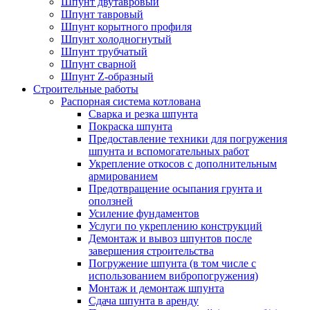
Шпунт двутавровый
Шпунт тавровый
Шпунт корытного профиля
Шпунт холодногнутый
Шпунт трубчатый
Шпунт сварной
Шпунт Z-образный
Строительные работы
Распорная система котлована
Сварка и резка шпунта
Покраска шпунта
Предоставление техники для погружения
шпунта и вспомогательных работ
Укрепление откосов с дополнительным
армированием
Предотвращение осыпания грунта и
оползней
Усиление фундаментов
Услуги по укреплению конструкций
Демонтаж и вывоз шпунтов после
завершения строительства
Погружение шпунта (в том числе с
использованием вибропогружения)
Монтаж и демонтаж шпунта
Сдача шпунта в аренду