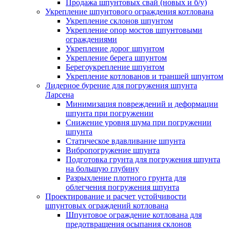
Продажа шпунтовых свай (новых и б/у)
Укрепление шпунтового ограждения котлована
Укрепление склонов шпунтом
Укрепление опор мостов шпунтовыми
ограждениями
Укрепление дорог шпунтом
Укрепление берега шпунтом
Берегоукрепление шпунтом
Укрепление котлованов и траншей шпунтом
Лидерное бурение для погружения шпунта
Ларсена
Минимизация повреждений и деформации
шпунта при погружении
Снижение уровня шума при погружении
шпунта
Статическое вдавливание шпунта
Вибропогружение шпунта
Подготовка грунта для погружения шпунта
на большую глубину
Разрыхление плотного грунта для
облегчения погружения шпунта
Проектирование и расчет устойчивости
шпунтовых ограждений котлована
Шпунтовое ограждение котлована для
предотвращения осыпания склонов