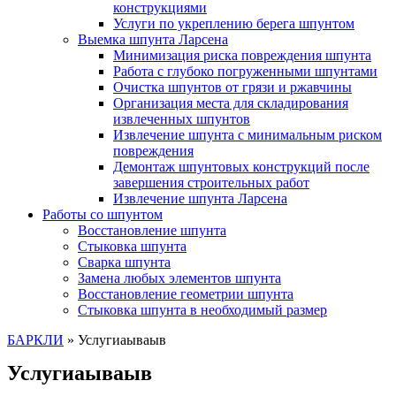
конструкциями
Услуги по укреплению берега шпунтом
Выемка шпунта Ларсена
Минимизация риска повреждения шпунта
Работа с глубоко погруженными шпунтами
Очистка шпунтов от грязи и ржавчины
Организация места для складирования
извлеченных шпунтов
Извлечение шпунта с минимальным риском
повреждения
Демонтаж шпунтовых конструкций после
завершения строительных работ
Извлечение шпунта Ларсена
Работы со шпунтом
Восстановление шпунта
Стыковка шпунта
Сварка шпунта
Замена любых элементов шпунта
Восстановление геометрии шпунта
Стыковка шпунта в необходимый размер
БАРКЛИ
»
Услугиаываыв
Услугиаываыв