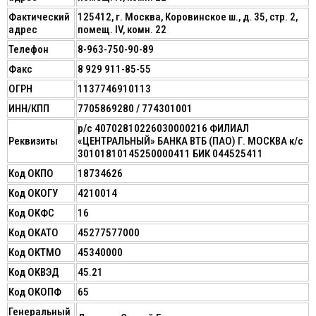
Фактический
125412, г. Москва, Коровинское ш., д. 35, стр. 2,
адрес
помещ. IV, комн. 22
Телефон
8-963-750-90-89
Факс
8 929 911-85-55
ОГРН
1137746910113
ИНН/КПП
7705869280 / 774301001
р/с 40702810226030000216 ФИЛИАЛ
Реквизиты
«ЦЕНТРАЛЬНЫЙ» БАНКА ВТБ (ПАО) Г. МОСКВА к/с
30101810145250000411 БИК 044525411
Код ОКПО
18734626
Код ОКОГУ
4210014
Код ОКФС
16
Код ОКАТО
45277577000
Код ОКТМО
45340000
Код ОКВЭД
45.21
Код ОКОПФ
65
Генеральный