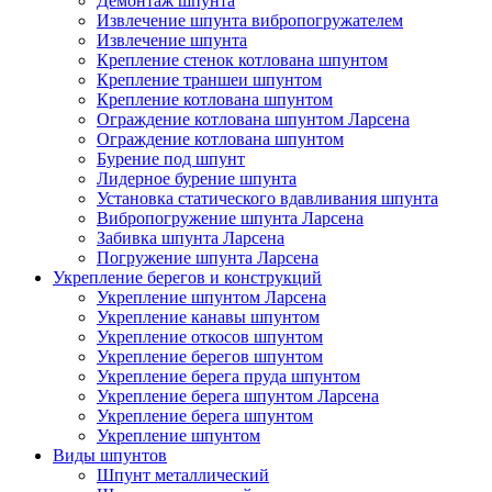
Демонтаж шпунта
Извлечение шпунта вибропогружателем
Извлечение шпунта
Крепление стенок котлована шпунтом
Крепление траншеи шпунтом
Крепление котлована шпунтом
Ограждение котлована шпунтом Ларсена
Ограждение котлована шпунтом
Бурение под шпунт
Лидерное бурение шпунта
Установка статического вдавливания шпунта
Вибропогружение шпунта Ларсена
Забивка шпунта Ларсена
Погружение шпунта Ларсена
Укрепление берегов и конструкций
Укрепление шпунтом Ларсена
Укрепление канавы шпунтом
Укрепление откосов шпунтом
Укрепление берегов шпунтом
Укрепление берега пруда шпунтом
Укрепление берега шпунтом Ларсена
Укрепление берега шпунтом
Укрепление шпунтом
Виды шпунтов
Шпунт металлический