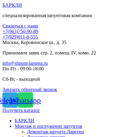
Перейти
БАРКЛИ
к
специализированная шпунтовая компания
содержимому
Связаться с нами
+7(963)750-90-89
+7(929)911-8-555
Москва, Коровинское ш., д. 35
Принимаем заявк стр. 2, помещ. IV, комн. 22
info@shpunt-larsena.ru
Пн-Пт - 09:00-18:00
Сб-Вс - выходной
Заказать обратный звонок
elegram
Whatsapp
Получить каталог
БАРКЛИ
Монтаж и погружение шпунтов
Демонтаж шпунта Ларсена